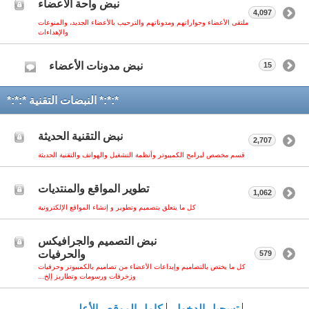
نبض واحة الأعضاء
4,097
ملتقى الأعضاء وحواراتهم ومدوناتهم والترحيب بالأعضاء الجديد، والمنوعات
والإهداءات
نبض مدونات الأعضاء
15
*:*:* النبضات التقنية *:*:*
نبض التقنية الحديثة
2,707
قسم مخصص لبرامج الكمبيوتر وأنظمة التشغيل والهواتف والتقنية الحديثة
تطوير المواقع والمنتديات
1,062
كل ما يتعلق بتصميم وتطوير و إنشاء المواقع الإلكترونية
نبض التصميم والجرافيكس
والحرفيات
579
كل ما يختص بالتصاميم وإبداعات الأعضاء من تصاميم بالكمبيوتر وحرفيات
وزخرفات ورسومات وتطاريز إلخ...
تسجيل الدخول
كامل الموقع
الأعلى