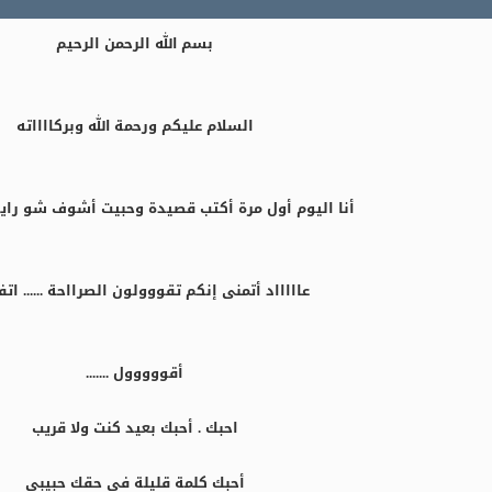
بسم الله الرحمن الرحيم
السلام عليكم ورحمة الله وبركااااته
أنا اليوم أول مرة أكتب قصيدة وحبيت أشوف شو راي
عاااااد أتمنى إنكم تقووولون الصرااحة ...... اتفقن
أقووووول .......
احبك . أحبك بعيد كنت ولا قريب
أحبك كلمة قليلة في حقك حبيبي