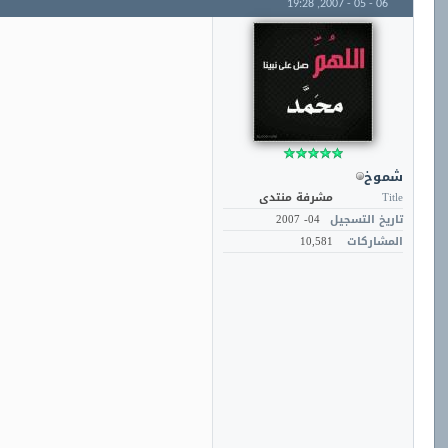
19:28
06 - 05 - 2007,
شموخ
Title
مشرفة منتدى
تاريخ التسجيل
04- 2007
المشاركات
10,581