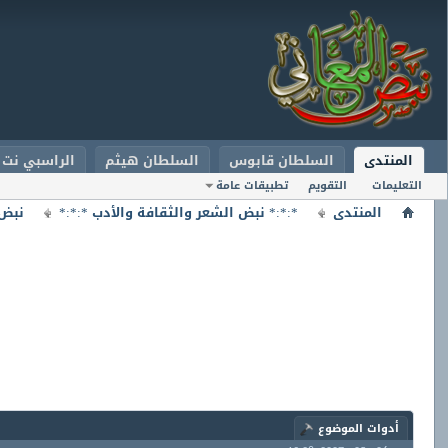
المنتدى
السلطان قابوس
السلطان هيثم
الراسبي نت
التعليمات
التقويم
تطبيقات عامة
المنتدى
*:*:* نبض الشعر والثقافة والأدب *:*:*
نبض 
أدوات الموضوع