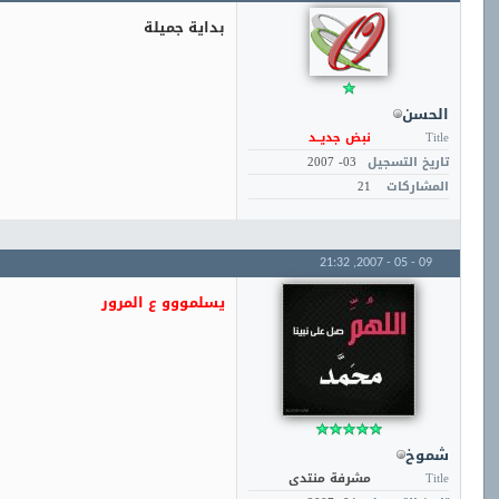
بداية جميلة
الحسن
Title
نبض جديــد
تاريخ التسجيل
03- 2007
المشاركات
21
21:32
09 - 05 - 2007,
يسلمووو ع المرور
شموخ
Title
مشرفة منتدى