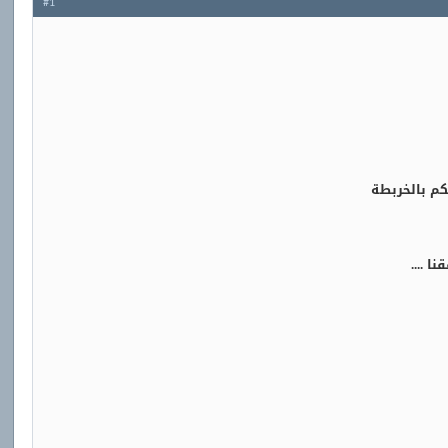
#1
كم بالخربطة
ا ....