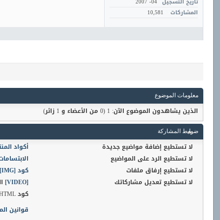
تاريخ التسجيل
04- 2007
المشاركات
10,581
معلومات الموضوع
الذين يشاهدون الموضوع الآن: 1
(0 من الأعضاء و 1 زائر)
ضوابط المشاركة
لا تستطيع
إضافة مواضيع جديدة
أكواد المن
لا تستطيع
الرد على المواضيع
الابتسامات
لا تستطيع
إرفاق ملفات
كود [IMG]
لا تستطيع
تعديل مشاركاتك
[VIDEO]
ال
كود HTML
قوانين الم