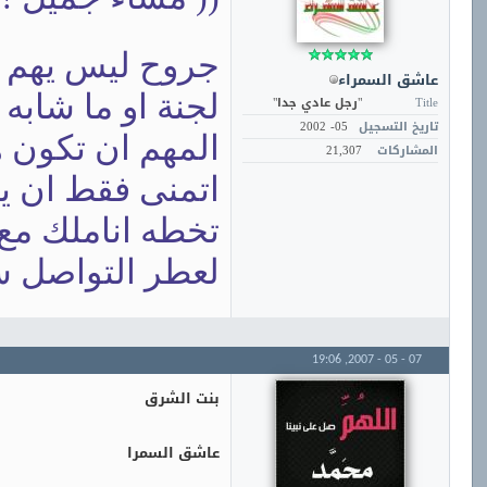
جروح ليس يهم ا
عاشق السمراء
لجنة او ما شابه
Title
"رجل عادي جدا"
تاريخ التسجيل
05- 2002
المهم ان تكون 
المشاركات
21,307
اتمنى فقط ان ي
تخطه اناملك مع
لعطر التواصل س
19:06
07 - 05 - 2007,
بنت الشرق
عاشق السمرا