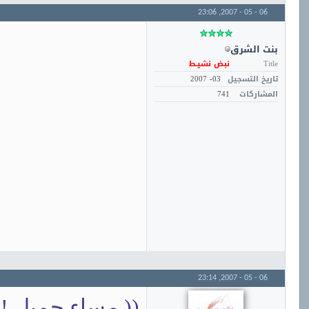
23:06
06 - 05 - 2007,
بنت الشرق
Title
نبض نشيـط
تاريخ التسجيل
03- 2007
المشاركات
741
23:14
06 - 05 - 2007,
(( مساء جميل !!