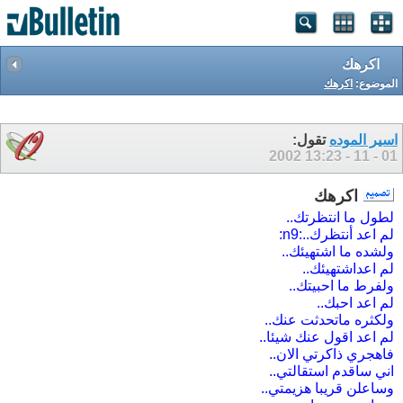
اكرهك
الموضوع:
اكرهك
اسير الموده
تقول:
13:23
01 - 11 - 2002
اكرهك
لطول ما انتظرتك..
لم اعد أنتظرك..:n9:
ولشده ما اشتهيئك..
لم اعداشتهيئك..
ولفرط ما احبيتك..
لم اعد احبك..
ولكثره ماتحدثت عنك..
لم اعد اقول عنك شيئا..
فاهجري ذاكرتي الان..
اني ساقدم استقالتي..
وساعلن قريبا هزيمتي..