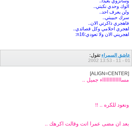
وسانزوي بعيدا..
الوك وحدي نكبتي..
ولن يعرف احد..
سرك حبيبتي..
فاهجري ذاكرتي الان..
اهجري احلامي وكل قصائدي..
اهجريني الان ولا تعودي:n16:
عاشق السمراء
تقول:
13:53
01 - 11 - 2002
[ALIGN=CENTER]
مساااااااااااااء جميل ..
ونعود للكره .. !!
بعد ان مضى عمرا اتت وقالت اكرهك ..