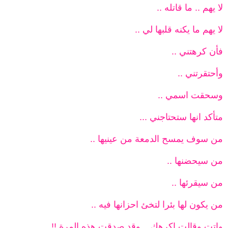
لا يهم .. ما قاتله ..
لا يهم ما يكنه قلبها لي ..
فأن كرهتني ..
وأحتقرتني ..
وسحقت اسمي ..
متأكد انها ستحتاجني ...
من سوف يمسح الدمعة من عينيها ..
من سيحضنها ..
من سيقرئها ..
من يكون لها بئرا لتخئ احزانها فيه ..
واتت وقالت اكرهك .. وقد صدقت هذه المرة !!