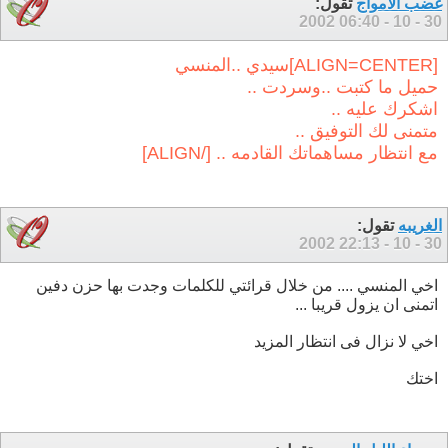
غضب الأمواج
تقول:
06:40
30 - 10 - 2002
[ALIGN=CENTER]سيدي ..المنسي
حميل ما كتبت ..وسردت ..
اشكرك عليه ..
متمنى لك التوفيق ..
مع انتظار مساهماتك القادمه .. [/ALIGN]
الغريبه
تقول:
22:13
30 - 10 - 2002
اخي المنسي .... من خلال قرائتي للكلمات وجدت بها حزن دفين
اتمنى ان يزول قريبا ...
اخي لا نزال فى انتظار المزيد
اختك