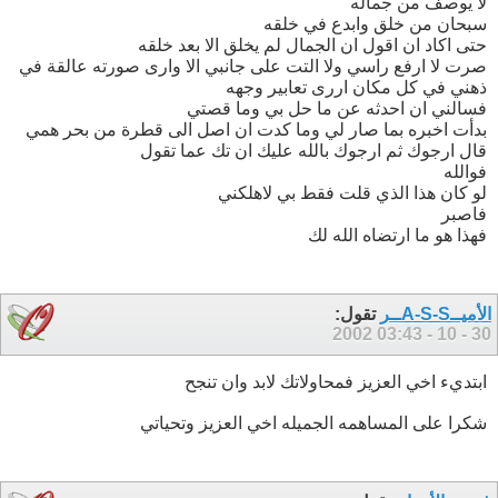
لا يوصف من جماله
سبحان من خلق وابدع في خلقه
حتى اكاد ان اقول ان الجمال لم يخلق الا بعد خلقه
صرت لا ارفع راسي ولا التت على جانبي الا وارى صورته عالقة في
ذهني في كل مكان اررى تعابير وجهه
فسالني ان احدثه عن ما حل بي وما قصتي
بدأت اخبره بما صار لي وما كدت ان اصل الى قطرة من بحر همي
قال ارجوك ثم ارجوك بالله عليك ان تك عما تقول
فوالله
لو كان هذا الذي قلت فقط بي لاهلكني
فاصبر
فهذا هو ما ارتضاه الله لك
الأميــA-S-Sــر
تقول:
03:43
30 - 10 - 2002
ابتديء اخي العزيز فمحاولاتك لابد وان تنجح
شكرا على المساهمه الجميله اخي العزيز وتحياتي