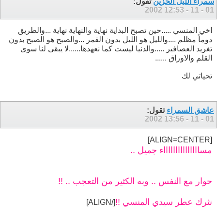
سمراء الليل الحزين
تقول:
12:53
01 - 11 - 2002
اخي المنسي .....حين تصبح البداية نهاية والنهاية نهاية ...والطريق
دوماً مظلم ....والليل هو الليل بدون القمر ...والصبح هو الصبح بدون
تغريد العصافير .....والدنيا ليست كما نعهدها......لا يبقى لنا سوى
القلم والاوراق ......
تحياتي لك
عاشق السمراء
تقول:
13:56
01 - 11 - 2002
[ALIGN=CENTER]
مساااااااااااااااء جميل ..
حوار مع النفس .. وبه الكثير من التعجب .. !!
نثرك عطر سيدي المنسي !!
[/ALIGN]