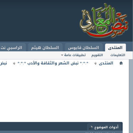
المنتدى
السلطان قابوس
السلطان هيثم
الراسبي نت
التعليمات
التقويم
تطبيقات عامة
المنتدى
*:*:* نبض الشعر والثقافة والأدب *:*:*
نبض 
أدوات الموضوع