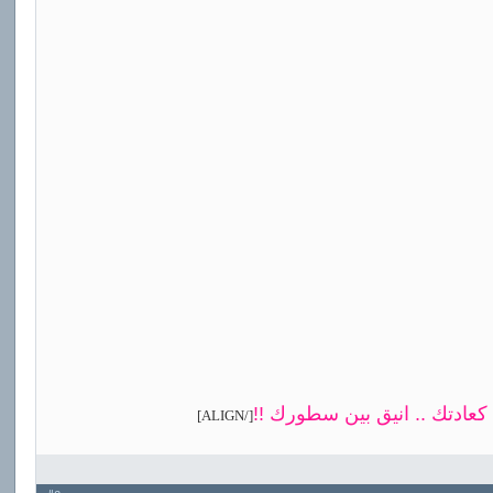
[/ALIGN]
كعادتك .. انيق بين سطورك !!