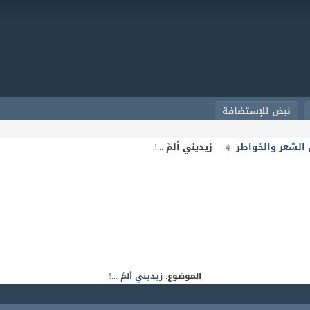
نبض للإستضافة
الشعر والخواطر
زيديني ألمً ...!
الموضوع:
زيديني ألمً ...!