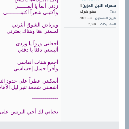
سمراء الليل الحزين
زدني ألماً يا ألمــــــي
Title
عضو شرف
وأكتبني شعراً أكتبنـــــــــي
تاريخ التسجيل
05- 2002
المشاركات
2,360
وبرياض الشوق أنثرني
لملمني هنا وهناك بعثرني
أجعلني ورداً يا وردي
ألبسني دفئاً يا دفئي
أجمع شتات أنفاسي
وأقرأ جميل إحساسي
أسكبني عطراً على خدود ال
أشعلني شمعة تنير ليل الآها
*************
تحياتي لك أخي البرنس على كلمات