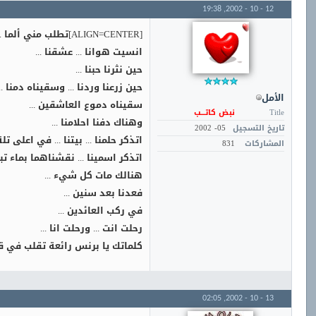
19:38
12 - 10 - 2002,
[ALIGN=CENTER]تطلب مني ألما ...
انسيت هوانا ... عشقنا ...
حين نثرنا حبنا ...
حين زرعنا وردنا ... وسقيناه دمنا ...
الأمل
سقيناه دموع العاشقين ...
Title
نبض كاتـــب
وهناك دفنا احلامنا ...
تاريخ التسجيل
05- 2002
اتذكر حلمنا ... بيتنا ... في اعلى تلة
المشاركات
831
اتذكر اسمينا ... نقشناهما بماء تب
هنالك مات كل شيء ...
فعدنا بعد سنين ...
في ركب العائدين ...
رحلت انت ... ورحلت انا ...
كلماتك يا برنس رائعة تقلب في قلبي
02:05
13 - 10 - 2002,