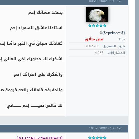
00:20
12 - 10 - 2002,
يسعد مسائك إحم
استاذنا عاشق السمراء إحم
{$~prince~$}
Title
نبض متألـق
كعادتك سباق في الخير دائما إح
تاريخ التسجيل
05- 2002
المشاركات
4,287
اشكرك لك حضورك اخي الغالي إ
واشكرك على اطرائك إحم
والحقيقه كلماتك رائعه كروعة ص
لك خالص تحيــــــــــــ إحم ــــــــــــاتي
18:52
12 - 10 - 2002,
[ALIGN=CENTER]