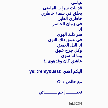
هيامي
قد بات سراب الماضي
يحلق في سماء خاطري
خاطري العابر
في زمان الحاضر
انا
سر ذلك الهوى
في عمق ذلك النوى
انا اليل العميق
وكل جرح عتيق
وما انا سوى
عاشق كان وقدهوى..!
اليكم اهدي :ys: :remybussi
مع خالص :_O
تحيـــــــــ إحم ــــــــــاتي
[/ALIGN]