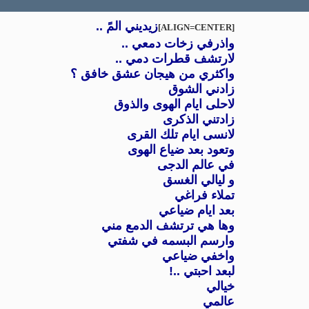
[ALIGN=CENTER]
زيديني المً ..
واذرفي زخات دمعي ..
لارتشف قطرات دمي ..
واكثري من هيجان عشق خافق ؟
زادني الشوق
لاحلى ايام الهوى والذوق
زادتني الذكرى
لانسى ايام تلك القرى
وتعود بعد ضياع الهوى
في عالم الدجى
و ليالي الغسق
تملاء فراغي
بعد ايام ضياعي
وها هي ترتشف الدمع مني
وارسم البسمه في شفتي
واخفي ضياعي
لبعد احبتي ..!
خيالي
عالمي