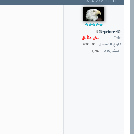
02:56
11 - 10 - 2002,
{$~prince~$}
Title
نبض متألـق
تاريخ التسجيل
05- 2002
المشاركات
4,287