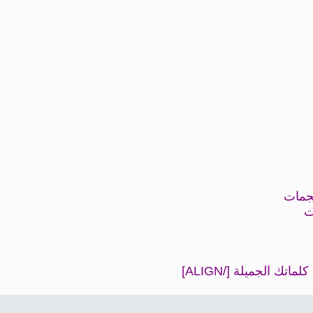
نجمات
ت
ك الجميلة [/ALIGN]