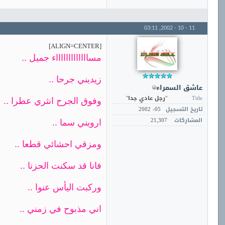
03:11
11 - 10 - 2002,
[ALIGN=CENTER]
مساااااااااااااء جميل ..
زيديني جرحا ..
عاشق السمراء
Title
"رجل عادي جدا"
وفوق الجرح انثري عطرا ..
تاريخ التسجيل
05- 2002
المشاركات
21,307
ارويني سما ..
ومزقي احشائي قطعا ..
فانا قد سكنت الحزنا ..
وركبت اليأس عنوا ..
اني مذبوح في زمني ..