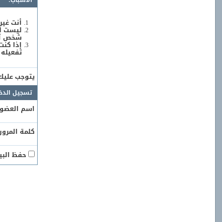
الأسباب:
أنت غير
ليست لد
شخص آخر
إذا كنت
تفعيله 
يتوجب علي
تسجيل الدخ
اسم العضو:
كلمة المرور:
حفظ البيا