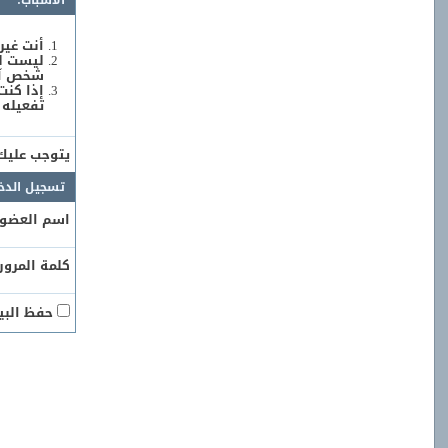
الأسباب:
أنت غير
ليست لد
شخص آخر
إذا كنت
تفعيله 
يتوجب علي
تسجيل الدخ
اسم العضو:
كلمة المرور:
حفظ البيا