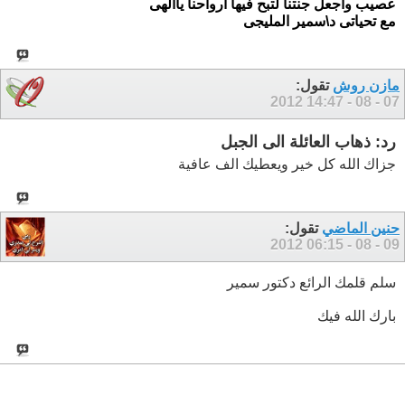
عصيب واجعل جنتنا لتبح فيها ارواحنا ياالهى
مع تحياتى د\سمير المليجى
مازن روش
تقول:
14:47
07 - 08 - 2012
رد: ذهاب العائلة الى الجبل
جزاك الله كل خير ويعطيك الف عافية
حنين الماضي
تقول:
06:15
09 - 08 - 2012
سلم قلمك الرائع دكتور سمير
بارك الله فيك