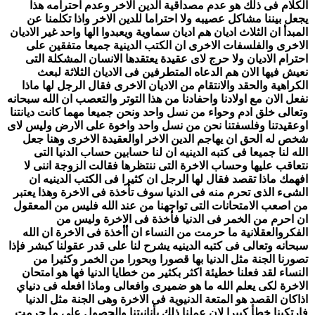
الكلام فى ذلك هو عدم مصداقية الدين الاخر وعدم احترامه هذا
يجعل بيننا مشاكل عصيبه ولا احتراما للدين الاخر واذا تكلمنا عن
المبدأ ان الثلاث اديان هم اديان سماوية ويعبدوا الها واحد غير الاديان
الاخرى والفلسفات الاخرى ان الكتب الدينية جميعا متفقين على
احترام الاديان ولا حرج لاى عقيدة يعتقدها الانسان المشكلة التى
نعيش فيها الان هم الدعاه المتطرفين فى الاديان الثلاثة لبعث
الكراهية والحقد والانتقام من الاديان الاخرى فقال الرجل لها ماذا
نفعل الان مع اولادنا واحفادنا من هذا التوتر والتعصب ان الله سبحانه
وتعالى خلق ادم وحواء من نسل واحد ونحن جميعا مهما كانت ديانتنا
اوعقيدتنا وفلسفتنا نحن من نسل واحد واخوة على الارض وليس لاى
شخص له الحق ان يهاجم الدين الاخر اوالعقيدة الاخرى وهنا جعل
الله لنا جميعا فى كتبه الدينيه ان لنا حسابين حساب الدنيا التى
نتعاقب عليها وحساب الاخرة التى ننتظرها فقالت الزوجة اننى لا
افهمك ماذا تقصد فقال لها الرجل ان كثيرا فى الكتب الدينيه ان
الشىء الذى تحرم منه فى الدنيا سوف تأخذة فى الاخرة وهذا يعتبر
من اصعب الامتحانات التى تواجهنا من عند الله فليس من المعقول
ان احرم من الخمر فى الدنيا فأخذة فى الاخرة وليس من
الفكروالعقلانية ما حرمت من النساء ان أأخذة فى الاخرة ان الله
سبحانه وتعالى فى كتبه الدينيه يشرح لنا على قدر عقولنا كبشر فإذا
تصورنا الجنة مثل الدنيا بها قصورا وبحورا من الخمر وكثيرا من
النساء لقد فعلنا خطيئة اكثر بكثير من خطايا الدنيا فها هو امتحان
الاخرة لكى يعلم الله ما هو ضميرى وافعالى وماذا افعله فى دنياي
اذاكان القصد هو المتعة الدنيوية فى الاخرة وهى الجنة مثل الدنيا
فارتكبنا خطأ كبيرا لان عملنا ذلك بأنانيتنا والحصول على ما حرمت