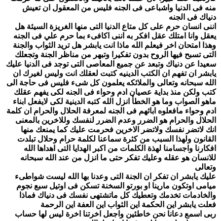
منه فى الدنيا واشباعى فى الجنه فليس من المعقول ان تعيش
دنياك فى الجنه
اننى انسان حرم على كل متاع الدنيا التى منها الغريزة السيئة هل
يعقل وانا امتلك عقل افكر به اننى اكافىء بما حرم علي فى الجنه
وهذا امتحان اخر فيعلم الله ماذا انت يابشر هل تريد الثواب والجنة
التى تسبح فيها الروح بدون تفكيرا وتبهر من مناظر الجنة وتجعلك
سعيدا عن دنياك وتبعد عن جميع المعاصى التى توجد فى الدنيا عليك
يابشر ان تفهم ان الكتب الدينيه كتبت لعقلك انت وليس لغيرك ان
الله سبحانه وتعالى والملائكه يعلمون كل شىء فليس فى حاجة الى
كتب ولكن منذ بداية عصيان ادم وحواء فى الجنه لكى يفهم عقلك
ماهو الصواب وما هو الخطأ انزل الله كتبه الدينية لكى لايفعل ابناء
ادم وحواء مافعلوه ابائهم فى الجنه لمعرفة الحلال والحرام ان كلمة
الحلال والحرام هو الضرر وعدم الضرر لنفسك وللاخرين بالمعنى
انك لاتضر نفسك ولاتضر الاخرين فحرمت عليك كما يمنعك منها
القانون ولهذا السبب من كثرة سماعنا لكلمة حرام وحلال تبلدت
افكارنا واجسامنا لهذة الكلمات من اكبر الهدايا التى اهداها الله
للانسان هو عقله وعليك تفكر حتى ما انزل من عند الله سبحانه
وتعالى
عليك يابشر ان تفكر ان الجنة التى وعدنا بها الله ليست شواطىء
ميامى اوتكون مارينا او بورتو السخنة تسكن فى اوتيل سبع نجوم
والخادمات تخدمك وتعطيك كل ماتشتهى نفسك فى دنياك فماذا
فعلت يابشر اين الحكمة اين الثواب اين العفة اين الرحمة
ربى اسمع دعانا نحن خاطئين واجعل اخرتنا اخرة ليس لها حساب