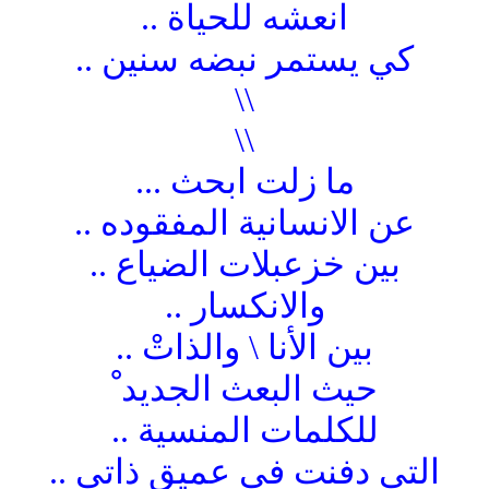
انعشه للحياة ..
كي يستمر نبضه سنين ..
\\
\\
ما زلت ابحث ...
عن الانسانية المفقوده ..
بين خزعبلات الضياع ..
والانكسار ..
بين الأنا \ والذاتْ ..
حيث البعث الجديد ْ
للكلمات المنسية ..
التي دفنت في عميق ذاتي ..