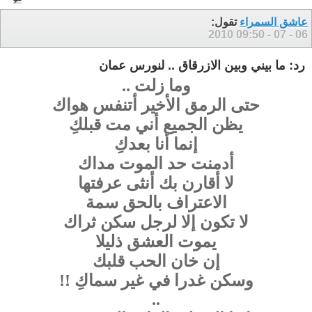
عاشق السمراء
تقول:
09:50
06 - 07 - 2010
رد: ما بيني وبين الازرقاق .. لنورس عمان
وما زلت ..
حتى الرمق الأخير أتنفس هواك
يظن الجميع أني مت قبلكِ
إنما أنا بعدكِ
أدمنت حد الموت مداك
لا أقارن بك أنثى عرفتها
الاعتراف بالحق سمة
لا تكون إلا لرجل سكن ثراك
يموت العشق ذليلا
إن خان الحب قلبك
وسكن غدرا في غير سماكِ !!
..