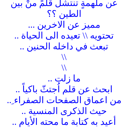
عن ملهمةٍ تنتشلُ قلمً منْ بين
الطين ؟؟
مميز عن الاخرين ...
تحتويه \\ تعيده الى الحياة ..
تبعث في داخله الحنين ..
\\
\\
ما زلت ..
ابحث عن قلم اُجتثّ باكياً ..
من اعماق الصفحات الصفراء ِ..
حيث الذكرى المنسية ..
أعيد به كتابة ما محته الأيام ..