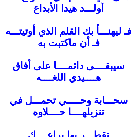
أولـــد هيدا الأبداع
فـ ليهنـــأ بك القلم الذي أوتيتـــه
فـ أن ماكتبت به
سيبقــــى دائمــــا على أفاق
هــــيدي اللغــــه
سحـــابة وحـــــي تحمـــل في
تنزيلهــــا حــــلاوه
تقطـــر بها يراعــــك