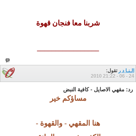
شربنا معا فنجان قهوة
_________________
الـنـا د ر
تقول:
21:22
24 - 06 - 2010
رد: مقهي الاصايل - كافية النبض
مساؤكم خير
هنا المقهي - والقهوة -