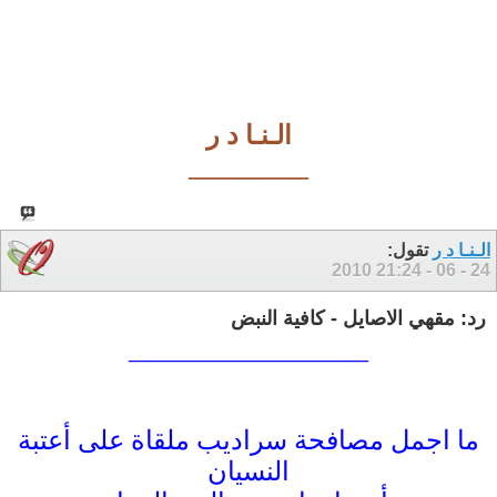
الـنـا د ر
_________
الـنـا د ر
تقول:
21:24
24 - 06 - 2010
رد: مقهي الاصايل - كافية النبض
__________________
ما اجمل مصافحة سراديب ملقاة على أعتبة
النسيان