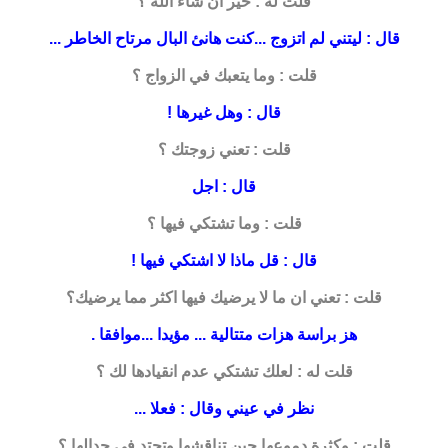
قلت له : خير ان شاء الله ؟
قال : ليتني لم اتزوج ...كنت هانئ البال مرتاح الخاطر ...
قلت : وما يتعبك في الزواج ؟
قال : وهل غيرها !
قلت : تعني زوجتك ؟
قال : اجل
قلت : وما تشتكي فيها ؟
قال : قل ماذا لا اشتكي فيها !
قلت : تعني ان ما لا يرضيك فيها اكثر مما يرضيك؟
هز براسة هزات متتالية ... مؤيدا ...موافقا .
قلت له : لعلك تشتكي عدم انقيادها لك ؟
نظر في عيني وقال : فعلا ...
قلت : وكثرة دموعها حين تناقشها وتحتد في جدالها ؟