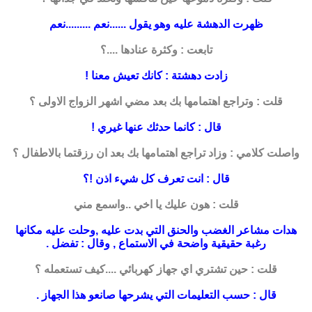
ظهرت الدهشة عليه وهو يقول ......نعم .........نعم
تابعت : وكثرة عنادها ....؟
زادت دهشتة : كانك تعيش معنا !
قلت : وتراجع اهتمامها بك بعد مضي اشهر الزواج الاولى ؟
قال : كانما حدثك عنها غيري !
واصلت كلامي : وزاد تراجع اهتمامها بك بعد ان رزقتما بالاطفال ؟
قال : انت تعرف كل شيء اذن !؟
قلت : هون عليك يا اخي ..واسمع مني
هدات مشاعر الغضب والحنق التي بدت عليه ,وحلت عليه مكانها
رغبة حقيقية واضحة في
الاستماع , وقال : تفضل .
قلت : حين تشتري اي جهاز كهربائي ....كيف تستعمله ؟
قال : حسب التعليمات التي يشرحها صانعو هذا الجهاز .