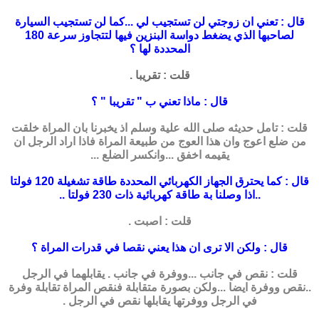
قال : تعني ان زوجتي لن تستجيب لي ...كما لن تستجيب السيارة
لصاحبها الذي يضغط
دواسة البنزين فيها لتتجاوز سرعة 180
المحددة لها ؟
قلت : تقريبا .
قال : ماذا تعني ب " تقريبا " ؟
قلت : تامل حديثه صلى الله علية وسلم اذ يخبرنا بان المراة خلقت
من ضلع اعوج وان هذا العوج من طبيعة المراة فاذا اراد الرجل ان
يقيمه اخفق ...وانكسر الضلع ...
قال : كما يحترق الجهاز الكهربائي المحددة طاقة تشغيلة 120 فولتا
..اذا وصلنا بة طاقة
كهربائية ذات 230 فولتا ..
قلت : اصبت .
قال : ولكن الا ترى ان هذا يعني نقصا في قدرات المراة ؟
قلت : نقص في جانب ...ووفرة في جانب . يقابلهما في الرجل
..نقص ووفرة ايضا ...ولكن بصورة متقابلة فنقص المراة تقابلة وفرة
في الرجل ووفرتها يقابلها نقص في الرجل .