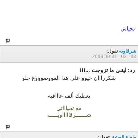
تحياتي
شرقاويه
تقول:
00:31
03 - 03 - 2009
رد: ليتني ما تزوجت ...!!!
شكررااان خيوو على هذا المووضوووع حلو
يعطيك ألف عااافيه
مع تحياااتي
شـــــــرقاااااويـــــه
طفلة العشق
تقول: