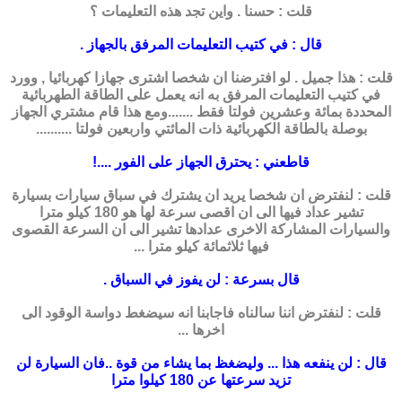
قلت : حسنا . واين تجد هذه التعليمات ؟
قال : في كتيب التعليمات المرفق بالجهاز .
قلت : هذا جميل . لو افترضنا ان شخصا اشترى جهازا كهربائيا , وورد
في كتيب التعليمات المرفق به انه يعمل على الطاقة الطهربائية
المحددة بمائة وعشرين فولتا فقط .......ومع هذا قام مشتري الجهاز
بوصلة بالطاقة الكهربائية ذات المائتي واربعين فولتا ..........
قاطعني : يحترق الجهاز على الفور ....!
قلت : لنفترض ان شخصا يريد ان يشترك في سباق سيارات بسيارة
تشير عداد فيها الى ان اقصى سرعة لها هو 180 كيلو مترا
والسيارات المشاركة الاخرى عدادها تشير الى ان السرعة القصوى
فيها ثلاثمائة كيلو مترا ...
قال بسرعة : لن يفوز في السباق .
قلت : لنفترض اننا سالناه فاجابنا انه سيضغط دواسة الوقود الى
اخرها ...
قال : لن ينفعه هذا ... وليضغظ بما يشاء من قوة ..فان السيارة لن
تزيد سرعتها عن 180 كيلوا مترا