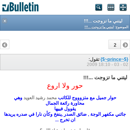
ليتني ما تزوجت ...!!!
الموضوع:
ليتني ما تزوجت ...!!!
2
1
{$~prince~$}
تقول:
18:10
02 - 03 - 2009
ليتني ما تزوجت ...!!!
حور ولا اروع
حوار جميل مع متزوووج للكاتب
محمد رشيد العويد
وهي
محاورة رائعة الجمال
يقوول فييها
جائني مكفهر الوجة , ضائق الصدر ,ينفخ وكأن نارا في صدره يريدها
ان تخرج ...