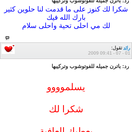
رد: باترن جميله للفوتوشوب وتركيبها
شكرا لك كنوز على ما قدمت لنا حلوين كثير
بارك الله فيك
لك مي احلى تحية واحلى سلام
رائد
تقول:
09:41
01 - 07 - 2009
رد: باترن جميله للفوتوشوب وتركيبها
يسلموووو
شكرا لك
يعطيك العافية