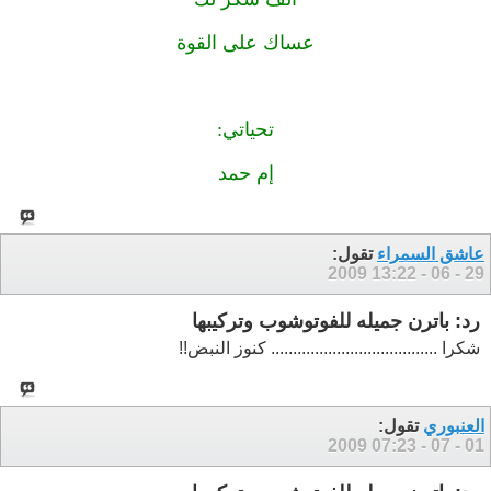
عساك على القوة
تحياتي:
إم حمد
عاشق السمراء
تقول:
13:22
29 - 06 - 2009
رد: باترن جميله للفوتوشوب وتركيبها
شكرا ...................................... كنوز النبض!!
العنبوري
تقول:
07:23
01 - 07 - 2009