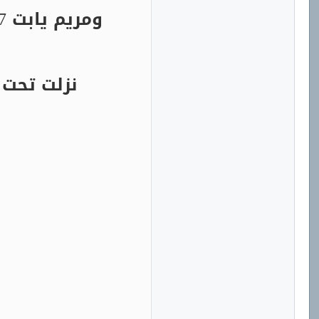
ومريم يابت 88,7% , سلامة قالت أول بتسير تسلم على أبوها بعدين بتراضي محمد ,
نزلت تحت 