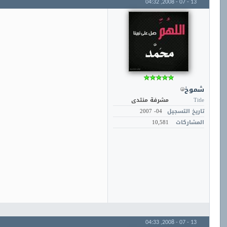
04:32
13 - 07 - 2008,
شموخ
Title
مشرفة منتدى
تاريخ التسجيل
04- 2007
المشاركات
10,581
04:33
13 - 07 - 2008,