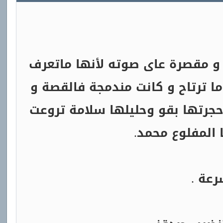
و مقصرة عاى صوته لأنها ماتعرف
ما ترتاح و كانت مندمجة فالقصة و
حجرتها بقو وحليلها سلامة تروعت
المفلوع محمد.
رعة .