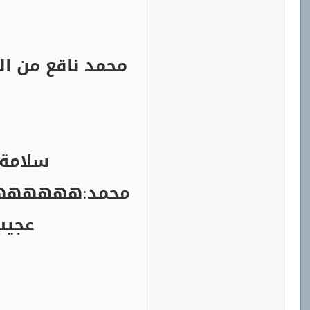
محمد ناقع من ال
سلامة:
محمد:هههههههه
عجيب
م