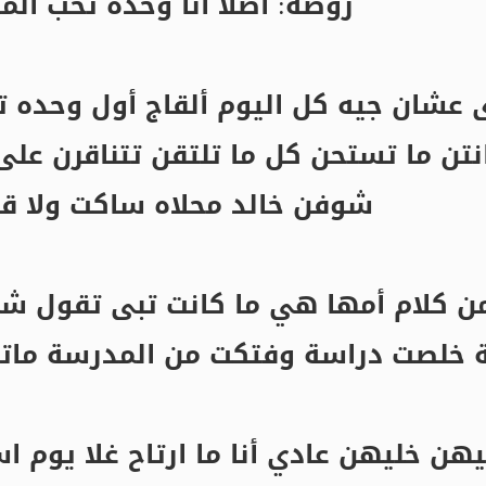
روضة: أصلاً أنا وحده تحب الم
ى عشان جيه كل اليوم ألقاج أول وحده 
نتن ما تستحن كل ما تلتقن تتناقرن على
شوفن خالد محلاه ساكت ولا ق
ن كلام أمها هي ما كانت تبى تقول 
 خلصت دراسة وفتكت من المدرسة ماتدري
هن خليهن عادي أنا ما ارتاح غلا يوم