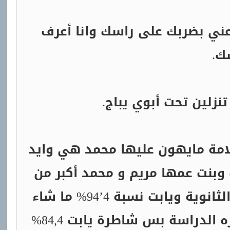
ني بضربك على راسك وانا أعرف
ك.
نزلين تحت أبوي يباج.
امة مايهون عليها محمد هي وايد
 وبنت عمها مريم و محمد أكبر من
سلامة بخمس سنوات ويشتغل فالشرطة وسلامة خلصت الثانوية ويابت نسبة 4’94% ما شاء
الله عليها وايد تحب الدراسة بعكس بنت خالتها موزة تكره الدراسة بس شاطرة يابت 84,4%