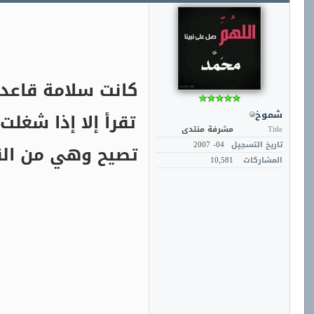
كانت سلامة قاعد
شموخ
تقرأ إلا إذا شغل
Title
مشرفة منتدى
تاريخ التسجيل
04- 2007
تصيح وهي من النو
المشاركات
10,581