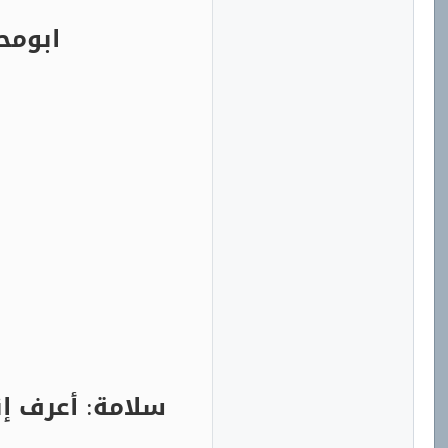
ابومح
سلامة: أعرف إ