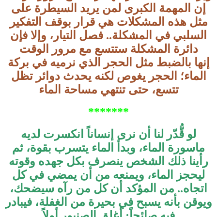
إن المهمة الكبرى لمن يريد السيطرة على
مثل هذه المشكلات هي قرار بوقف التفكير
السلبي في المشكلة.. فصل التيار، وإلا فإن
دائرة المشكلة ستتسع مع مرور الوقت
إنها بالضبط مثل الحجر الذي نرميه في بركة
الماء؛ الحجر يغوص لكنه يحدث دوائر تظل
تتسع، حتى تنتهي مساحة الماء
*******
لو قُّدّر لنا أن نرى إنساناً انكسرت لديه
ماسورة الماء، وبدأ الماء يتسرب بقوة، ثم
رأينا ذلك الشخص ينصرف بكل جهده وقوته
ليحجز الماء، ويمنعه من أن يمضي في كل
اتجاه.. من المؤكد أن كل من رآه سيضحك،
ويوقن بأنه يسبح في بحيرة من الغفلة، فيبادر
فيه صائحاً: أغلق الصنبور أولاً