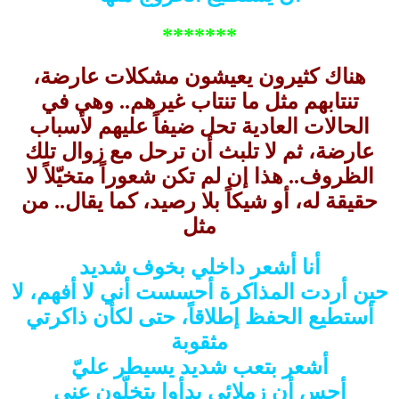
*******
هناك كثيرون يعيشون مشكلات عارضة،
تنتابهم مثل ما تنتاب غيرهم.. وهي في
الحالات العادية تحل ضيفاً عليهم لأسباب
عارضة، ثم لا تلبث أن ترحل مع زوال تلك
الظروف.. هذا إن لم تكن شعوراً متخيّلاً لا
حقيقة له، أو شيكاً بلا رصيد، كما يقال.. من
مثل
أنا أشعر داخلي بخوف شديد
حين أردت المذاكرة أحسست أني لا أفهم، لا
أستطيع الحفظ إطلاقاً، حتى لكأن ذاكرتي
مثقوبة
أشعر بتعب شديد يسيطر عليّ
أحس أن زملائي بدأوا يتخلّون عني