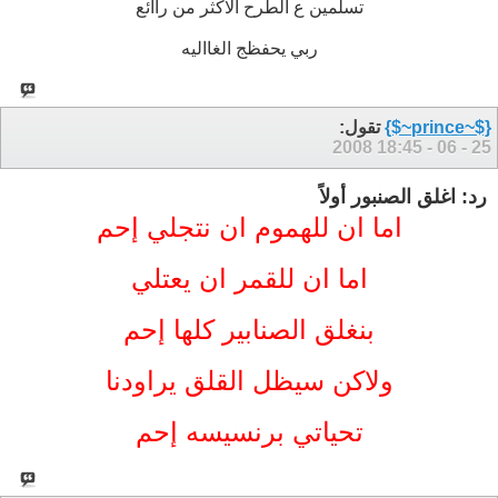
تسلمين ع الطرح الاكثر من راائع
ربي يحفظج الغااليه
{$~prince~$}
تقول:
18:45
25 - 06 - 2008
رد: اغلق الصنبور أولاً‏
اما ان للهموم ان نتجلي إحم
اما ان للقمر ان يعتلي
بنغلق الصنابير كلها إحم
ولاكن سيظل القلق يراودنا
تحياتي برنسيسه إحم