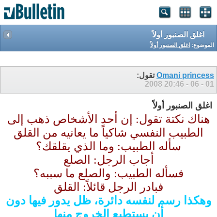
اغلق الصنبور أولاً‏
الموضوع:
اغلق الصنبور أولاً‏
Omani princess
تقول:
20:46
01 - 06 - 2008
اغلق الصنبور أولاً‏
هناك نكتة تقول: إن أحد الأشخاص ذهب إلى
الطبيب النفسي شاكياً ما يعانيه من القلق
سأله الطبيب: وما الذي يقلقك؟
أجاب الرجل: الصلع
فسأله الطبيب: والصلع ما سببه؟
فبادر الرجل قائلاً: القلق
وهكذا رسم لنفسه دائرة، ظل يدور فيها دون
أن يستطيع الخروج منها