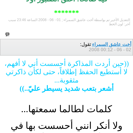
*******
التعديل الأخير تم بواسطة أخت عاشق السمراء ; 01 - 06 - 2008 الساعة
23:46
سبب
آخر:
لون الخط
أخت عاشق السمراء
تقول:
00:12
02 - 06 - 2008
((حين أردت المذاكرة أحسست أني لا أفهم،
لا أستطيع الحفظ إطلاقاً، حتى لكأن ذاكرتي
مثقوبة...
أشعر بتعب شديد يسيطر عليّ..))
كلمات لطالما سمعتها...
ولا أنكر انني أحسست بها في