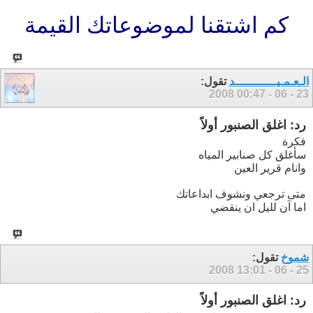
كم اشتقنا لموضوعاتك القيمة
الـعـمـيــــــــــــد
تقول:
00:47
23 - 06 - 2008
رد: اغلق الصنبور أولاً‏
فكرة
سأغلق كل صنابير المياه
وانام قرير العين
متى ترجعي ونشوف ابداعاتك
اما آن لليل ان ينقضي
شموخ
تقول:
13:01
25 - 06 - 2008
رد: اغلق الصنبور أولاً‏