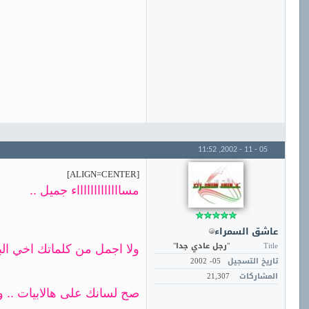
11:52
05 - 11 - 2002,
[ALIGN=CENTER]
مساااااااااااااء جميل ..
عاشق السمراء
Title
"رجل عادي جدا"
ولا اجمل من كلماتك اخي الب
تاريخ التسجيل
05- 2002
المشاركات
21,307
صح لسانك على هالابيات .. وا