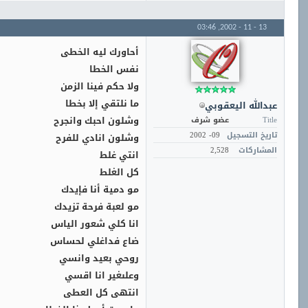
03:46
13 - 11 - 2002,
أحاورك ليه الخطى
نفس الخطا
ولا حكم فينا الزمن
ما نلتقي إلا بخطا
عبدالله اليعقوبي
وشلون احبك وانجرح
Title
عضو شرف
تاريخ التسجيل
09- 2002
وشلون انادي للفرح
المشاركات
2,528
انتي غلط
كل الغلط
مو دمية أنا فإيدك
مو لعبة فرحة تزيدك
انا كلي شعور الياس
ضاع فداغلي لحساس
روحي بعيد وانسي
وعلىغير انا اقسي
انتهى كل العطى