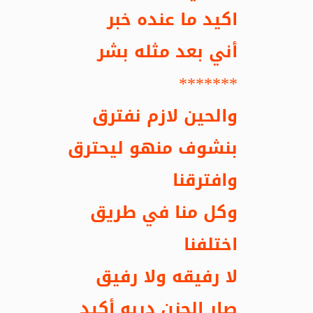
اكيد ما عنده خبر
أني بعد مثله بشر
*******
والحين لازم نفترق
بنشوف منهو ليحترق
وافترقنا
وكل منا في طريق
اختلفنا
لا رفيقه ولا رفيق
صار الحزن دربه أكيد