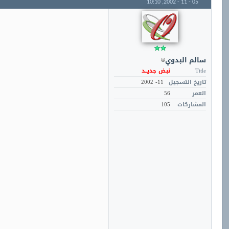
10:10
05 - 11 - 2002,
سالم البدوي
Title
نبض جديــد
تاريخ التسجيل
11- 2002
العمر
56
المشاركات
105