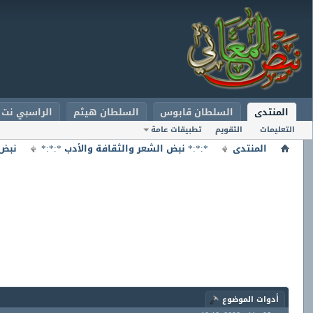
المنتدى
السلطان قابوس
السلطان هيثم
الراسبي نت
التعليمات
التقويم
تطبيقات عامة
المنتدى
*:*:* نبض الشعر والثقافة والأدب *:*:*
نبض 
أدوات الموضوع