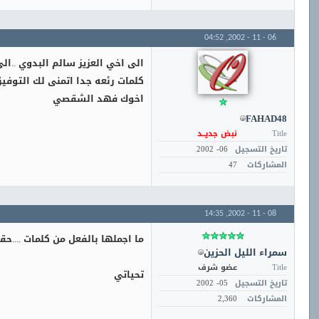
04:52
06 - 11 - 2002,
الى اخي العزيز سالم البدوي ..ال
كلمات رئعه جدا اتمنى لك التوفيق
اخوك فهد الشقصي
FAHAD48
Title
نبض جديــد
تاريخ التسجيل
06- 2002
المشاركات
47
14:35
08 - 11 - 2002,
ما اجملها بالفعل من كلمات ....ح
سمراء الليل الحزين
Title
عضو شرف
تحياتي
تاريخ التسجيل
05- 2002
المشاركات
2,360