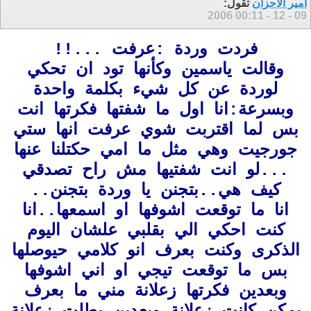
امير الاحزان
تقول:
00:11
09 - 12 - 2006
فردت وردة :عرفت ...!!
وقالت ياسمين وكأنها تود ان تحكي
لوردة عن كل شيء بكلمة واحدة
وبسرعة:انا اول ما شفتها فكرتها انت
بس لما اقتربت شوي عرفت
انها ستي
جورجيت
وهي مثل ما امي حكتلنا عنها
...لو انت شفتيها مش راح تصدقي
كيف هي..بتجنن يا وردة بتجنن..
انا ما توقعت اشوفها او اسمعها..انا
كنت احكي الي بقلبي علشان اليوم
الذكرى وكنت بعرف انو كلامي حيوصلها
بس ما توقعت تيجي او اني اشوفها
وبعدين فكرتها زعلانة مني ما بعرف