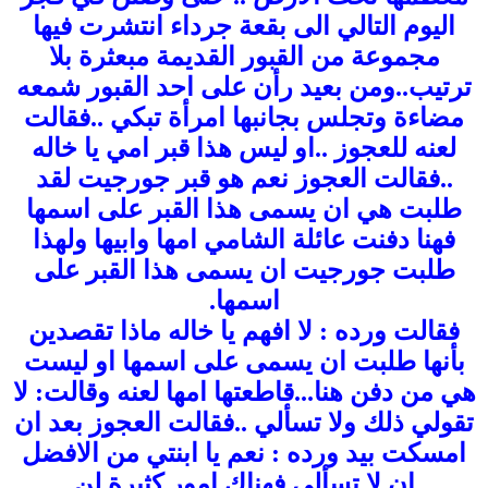
اليوم التالي الى بقعة جرداء انتشرت فيها
مجموعة من القبور القديمة مبعثرة بلا
ترتيب..ومن بعيد رأن على احد القبور شمعه
مضاءة وتجلس بجانبها امرأة تبكي ..فقالت
لعنه للعجوز ..او ليس هذا قبر امي يا خاله
..فقالت العجوز نعم هو قبر جورجيت لقد
طلبت هي ان يسمى هذا القبر على اسمها
فهنا دفنت عائلة الشامي امها وابيها ولهذا
طلبت جورجيت ان يسمى هذا القبر على
اسمها.
فقالت ورده : لا افهم يا خاله ماذا تقصدين
بأنها طلبت ان يسمى على اسمها او ليست
هي من دفن هنا...قاطعتها امها لعنه وقالت: لا
تقولي ذلك ولا تسألي ..فقالت العجوز بعد ان
امسكت بيد ورده :
نعم يا ابنتي من الافضل
ان لا تسألي فهناك امور كثيرة لن