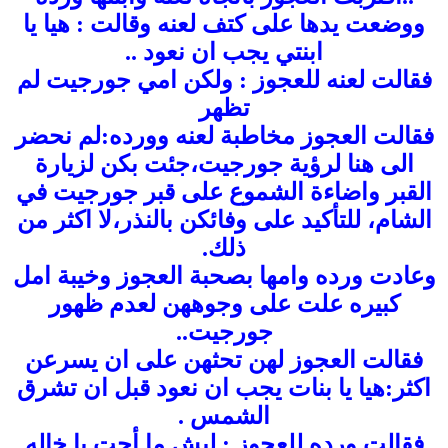
ووضعت يدها على كتف لعنه وقالت : هيا يا
ابنتي يجب ان نعود ..
فقالت لعنه للعجوز : ولكن امي جورجيت لم
تظهر
فقالت العجوز مخاطبة لعنه وورده:لم نحضر
الى هنا لرؤية جورجيت،جئت بكن لزيارة
القبر واضاءة الشموع على قبر جورجيت في
الشام، للتأكيد على وفائكن بالنذر،لا اكثر من
ذلك.
وعادت ورده وامها بصحبة العجوز وخيبة امل
كبيره علت على وجوههن لعدم ظهور
جورجيت..
فقالت العجوز لهن تحثهن على ان يسرعن
اكثر:هيا يا بنات يجب ان نعود قبل ان تشرق
الشمس .
فقالت ورده للعجوز : ليش ما أجت يا خاله