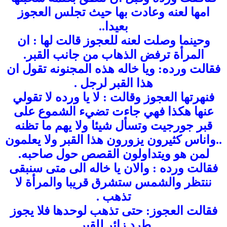
امها لعنه وعادت بها حيث تجلس العجوز
بعيدا..
وحينما وصلت لعنه للعجوز قالت لها : ان
المرأة ترفض الذهاب من جانب القبر.
فقالت ورده: ويا خاله هذه المجنونه تقول ان
هذا القبر لرجل .
فنهرتها العجوز وقالت : لا يا ورده لا تقولي
عنها هكذا فهي جاءت تضيء الشموع على
قبر جورجيت وتسأل شيئا ولا يهم ما تظنه
..واناس كثيرون يزورون هذا القبر ولا يعلمون
لمن هو ويتداولون القصص حول صاحبه.
فقالت ورده : والان يا خاله الى متى سنبقى
ننتظر والشمس ستشرق قريبا والمرأة لا
تذهب .
فقالت العجوز: حتى تذهب لوحدها فلا يجوز
طرد زائر للقبر.