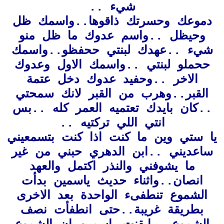
شيء ..
دموعك وحسرتك ذاقوها..واسمك ظل
وحيظل ..واسم عدوك ما ظل منو
شيء ..عهدك لبنتي ححفظو..واسمك
ححملو لبنتي ..واسمك الاول وعدوك
الاخر ..وحفيد عدوك دخل عتمة
القبر..وهرب من القبر لانك سمحتي
..كان بايدك تعتميه العمر كله ..بس
انتي اللي تركتيه ..
يا ستي وين ما كنت اذا كنت بتسمعيني
ساعديني ..ابن الدهري حبني من غير
ما يشوفني والنذر اكتمل والعهد
انصان..واثناء حديث ياسمين بدأت
الشموع تنطفىء الواحدة بعد الاخرى
بطريقة غريبة..حتى انطفأت نصف