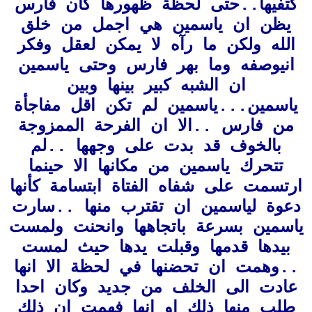
كتفيها..حتى لحظة ظهورها كان فارس
يظن ان ياسمين هي اجمل من خلق
الله ولكن ما رآه لا يمكن لعقل وفكر
ان
يوصفه وما بهر فارس وحتى ياسمين
ان الشبه كبير بينها وبين
ياسمين...ياسمين لم تكن اقل مفاجأة
من فارس ..الا ان الفرحة الممزوجة
بالخوف قد بدت على وجهها ..لم
تتحرك ياسمين من مكانها الا حينما
ارتسمت على شفاه الفتاة ابتسامة كأنها
دعوة لياسمين ان تقترب منها ..سارت
ياسمين بسرعة باتجاهها وانحنت ولمست
بيدها قدمها وقبلت يدها حيث لمست
..وهمت ان تحضنها في لحظة الا انها
عادت الى الخلف من جديد وكان احدا
طلب منها ذلك او انها فهمت ان ذلك