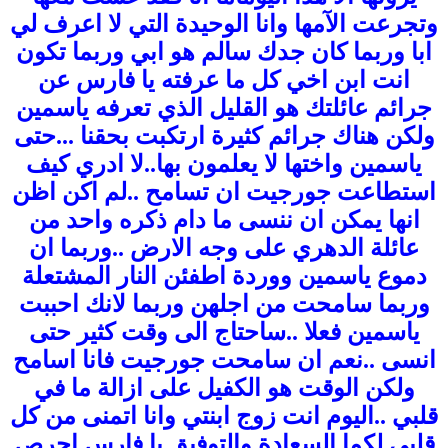
وتجرعت الآمها وانا الوحيدة التي لا اعرف لي
ابا وربما كان جدك سالم هو ابي وربما تكون
انت ابن اخي كل ما عرفته يا فارس عن
جرائم عائلتك هو القليل الذي تعرفه ياسمين
ولكن هناك جرائم كثيرة ارتكبت بحقنا ...حتى
ياسمين واختها لا يعلمون بها..لا ادري كيف
استطاعت جورجيت ان تسامح ..لم اكن اظن
انها يمكن ان ننسى ما دام ذكره واحد من
عائلة الدهري على وجه الارض .
.وربما ان
دموع ياسمين ووردة اطفئن النار المشتعلة
وربما سامحت من اجلهن وربما لانك احببت
ياسمين فعلا ..ساحتاج الى وقت كثير حتى
انسى ..نعم ان سامحت جورجيت فانا اسامح
ولكن الوقت هو الكفيل على ازالة ما في
قلبي ..اليوم انت زوج ابنتي وانا اتمنى من كل
قلبي لكما السعادة والتوفيق يا فارس احرص