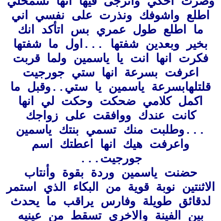
وصرت احكي واترجى فيها انها تسمحلي
اطلع واشوفك ونذرت على نفسي اني
ما اطلع طول عمري بس اتأكد انك
بخير وبعدين شفتها ...اول ما شفتها
فكرت انها انت يا ياسمين ولما قربت
اعرفت بسرعة انها
ستي جورجيت
قلتلها
بسرعة ياسمين يا ستي..وقبل ما
اكمل كلامي ضحكت وحكت لي انها
كانت عندك ووافقت على زواجك
...وطلبت منك تسمي بنتك ياسمين
واعرفت هيك انها اعطتك اسم
جورجيت...
حضنت ياسمين وردة بقوة وأنتاب
الاثنتين نوبة قوية من البكاء الذي استمر
لدقائق طويلة وفارس يراقب ما يحدث
بين الفينة والاخرى تسقط من عينيه