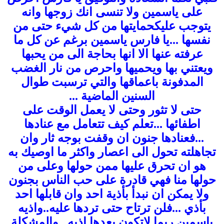
على ياسمين ولا تنسى انك زوجها وانه
يتوجب عليكحمايتها من كل شيء حتى من
نفسها ...يا فارس ياسمين برغم عن كل ما
عرفته عنها الا انها بحاجة الى من يحبها
ويعتني بها ويحميها واحرص من نار الغضب
المدفونة باعماقها والتي ترسبت طوال
السنين الماضية ...
حتى لا تثور وحتى لا يعمل الوقت على
اطفائها ...تعلم كيف تتعامل مع عنادها
...فعنادها جنون ان وقفت بوجه ثار وان
تجاهلته تحول الى اعصار واكثر ما اوصيك به
هو ان تحرق عليها ممن حولها وعلى من
حولها منا فهي قادرة على حب الناس بجنون
ولا يمكن ان نبدأ بأذية احد وان قابلها احد
بأذي ...فلن ترتاح حتى تردها عليه..واذيه
ياسمين ربما لاتكون بعدها اذيه...والمشكلة