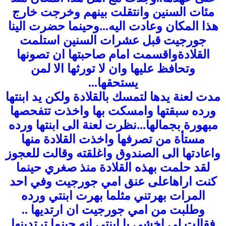
مئات السنين وانتقلت بينهم وخرجت خارج
هذا المكان وعادت اليه...وحينما حضرت الينا
جورجيت قبل عشرات السنين استلمت
القلادة
واقسمت امام صاحبتها ان تصونها
وتحافظ عليها وان لا تورثها الا لمن
يستحقها...
مدت لعنة يدها لتمسك بالقلادة ولكن يد ابنتها
ورده سبقتها وامسكت بها واخذت تتفحصها
مبهورة بجمالها...نظرت لعنة الى ابنتها ورده
مستأة من تصرفها واخذت القلادة منها
واعادتها الى الصندوق واغلقته وقالت للعجوز
لقد حلمت بهذه القلادة منذ صغري حينما
كنت اراهاعلى عنق امي جورجيت وفي احد
المرات بهرتني مثلما بهرت ابنتي ورده
وطلبت من امي جورجيت ان ارتديها ..
فقالت لي اخشى يا ابنتي انه حينما ترتدينها