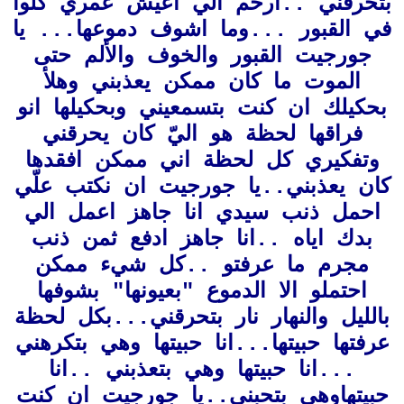
بتحرقني ..ارحم الي اعيش عمري كلوا
في القبور ...وما اشوف دموعها...
يا
جورجيت القبور والخوف والألم حتى
الموت ما كان ممكن يعذبني
وهلأ
بحكيلك ان كنت بتسمعيني وبحكيلها انو
فراقها لحظة هو اليّ كان يحرقني
وتفكيري كل لحظة اني ممكن افقدها
كان يعذبني..يا جورجيت ان نكتب علّي
احمل ذنب سيدي انا جاهز اعمل الي
بدك اياه ..انا جاهز ادفع ثمن ذنب
مجرم ما عرفتو ..كل شيء ممكن
احتملو الا الدموع "بعيونها" بشوفها
بالليل والنهار نار بتحرقني...بكل لحظة
عرفتها حبيتها...انا حبيتها وهي بتكرهني
...انا حبيتها وهي بتعذبني ..انا
حبيتهاوهي بتحبني..يا جورجيت ان كنت