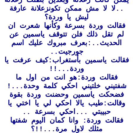
يمكن كانت زعلانة وبعدين بطلت زعلانة
..لا لا مش ممكن تكونزعلانة عارفة
ليش يا وردة؟
فقالت وردة بسرعة وكأنها شعرت ان
لم تقل ذلك فلن تتوقف ياسمين عن
الحديث..:بعرف مبروك عليك اسم
جورجيت..
فقالت ياسمين بأستغراب:كيف عرفت يا
وردة...!!
فقالت وردة:هو انت من اول ما
شفتيني خلتيني احكي كلمة وحدة...!
فضحكت ياسمين وحضنت وردة بقوة
وقالت:طيب يالا احكي لي يا اختي يا
حبيبتي ...احكي بسرعة ..
فقالت وردة: وانا كمان اليوم شفتها
مثلك لاول مرة...!!؟