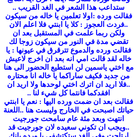
ستداعب هذا الشعر في الغد القريب .
.
فقالت ورده :اولا تعلمين يا خاله من سيكون
..فردت العجوز :
كلا يا ابنتي فلا اعلم الان
ولكن ربما علمت في المستقبل بعد ان
تقضي مدة في النور من سيكون زوجا لك
فقالت ورده والدموع تترقرق في عيونها : يا
خاله لقد قالت امي انه بعد ان اخرج لاعيش
مع اختي ياسمين لن استطيع الحضور الى هنا
من جديد فكيف ساراكما يا خاله انا محتاره
..فلا اريد ان اترك اختي لوحدها ولا اريد ان
افقدكما فانتما كل شيء لنا ..
فقالت بعد ان ضمت ورده اليها : نعم يا ابنتي
حياتك اصبحت في الخارج وليست هنا ..اللعنة
انتهت وبعد مئة عام سامحت جورجيت
..ويجب ان تكوني سعيده لان جورجيت قد
ارتاحت وفي الغد ستكتشفي يا ورده بانك