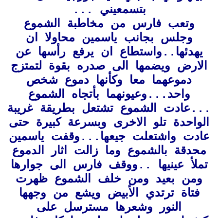
بتسمعيني ...
وتعب فارس من مخاطبة الشموع
وجلس بجانب ياسمين محاولا ان
يهدئها..واستطاع ان يرفع رأسها عن
الارض ويضمها الى صدره بقوة لتمتزج
دموعهما معا وكأنها دموع شخص
واحد...وعيونهما بأتجاه الشموع
...عادت الشموع تشتعل بطريقة غريبة
الواحدة تلو الاخرى وبسرعة كبيرة حتى
عادت واشتعلت جيعها...وقفت ياسمين
محدقة بالشموع وما زالت اثار الدموع
تملأ عينيها ..ووقف فارس الى جوارها
ومن بعيد ومن خلف الشموع ظهرت
فتاة ترتدي الأبيض ويشع من وجهها
النور وشعرها مسترسل على