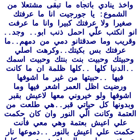
واخذ ينادي باتجاه ما تبقى مشتعلا من
الشموع: يا جورجيت انا ما عرفتك
صغيرا ولا عرفتك كبيرا وانا ما عرفت
انو انكتب علّي احمل ذنب ابو.. وجد..
وقريب وما صدقت
انو دمي من دمهم..ما
عرفتك بس بكيتك..وكرهت اصلي
وحبيتك وحبيت بنت بنتك وحبيت اسمك
..الدنيا كلها ..كلها ظلمة ان ما كانت
فيها ..حبيتها من غير ما اشوفها
ورضيت اظل العمر اشعر فيها وما
اشوفها ولو خيروني معها لاعيش بقبر
وبدونها كل حياتي قبر..هي طلعت من
العتمة وكانت الّي النور وان كان حكمت
علي اعيش بعتمة وهي معي فأنت
حكمت علي اعيش بالنور ..دموعها نار