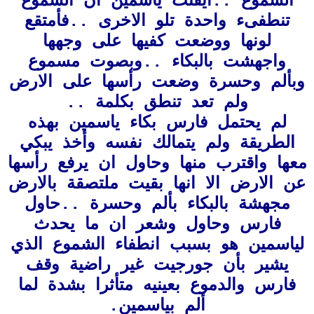
الشموع
..ايقنت ياسمين ان الشموع
تنطفىء واحدة تلو الاخرى ..فأمتقع
لونها ووضعت كفيها على وجهها
واجهشت بالبكاء ..وبصوت مسموع
وبألم وحسرة وضعت رأسها على الارض
ولم تعد تنطق بكلمة ..
لم يحتمل فارس بكاء ياسمين بهذه
الطريقة ولم يتمالك نفسه وأخذ يبكي
معها واقترب منها وحاول ان يرفع رأسها
عن الارض الا انها بقيت ملتصقة بالارض
مجهشة بالبكاء بألم وحسرة ..حاول
فارس وحاول وشعر ان ما يحدث
لياسمين هو بسبب انطفاء الشموع الذي
يشير بأن جورجيت غير راضية وقف
فارس والدموع بعينيه متأثرا بشدة لما
ألم بياسمين.