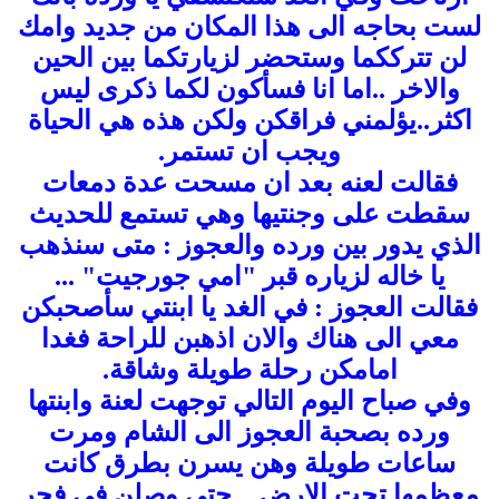
لست بحاجه الى هذا المكان من جديد وامك
لن تترككما وستحضر لزيارتكما بين الحين
والاخر ..
اما انا فسأكون لكما ذكرى ليس
اكثر
..يؤلمني فراقكن ولكن هذه هي الحياة
ويجب ان تستمر.
فقالت
لعنه
بعد ان مسحت عدة دمعات
سقطت على وجنتيها وهي تستمع للحديث
الذي يدور بين ورده والعجوز :
متى سنذهب
يا خاله لزياره قبر "امي جورجيت" ...
فقالت العجوز : في الغد يا ابنتي سأصحبكن
معي الى هناك والان اذهبن للراحة فغدا
امامكن رحلة طويلة وشاقة.
وفي صباح اليوم التالي توجهت لعنة وابنتها
ورده بصحبة العجوز الى الشام ومرت
ساعات طويلة وهن يسرن بطرق كانت
معظمها تحت الارض .. حتى وصلن في فجر