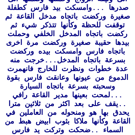
صدرها ...وامسكت بيد فارس كطفلة
صغيرة وركضت باتجاه مدخل القاعة ثم
توقفت للحظة وكأنها تتذكر شيء ثم
ركضت باتجاه المدخل الخلفي وحملت
بيدها حقيبة صغيرة وركضت مرة اخرى
باتجاه فارس وامسكت بيده وركضت
بسرعة باتجاه المدخل...خرجت منه
عدة خطوات ونظرت للخارج فانهمرت
الدموع من عيونها وعانقت فارس بقوة
وسحبته بسرعة باتجاه السيارة
...لمحت بعينها مدير القاعة رافي
..يقف على بعد اكثر من ثلاثين مترا
يحدق بها هو ومن
حوله من العاملين في
القاعة وكأنها ملاكا بثوب ابيض هبط من
السماء ..ضحكت وتركت يد فارس