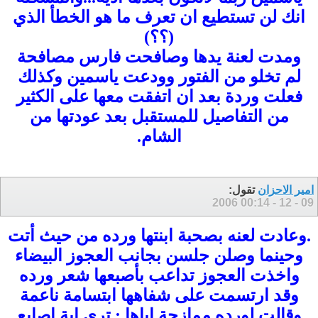
انك لن تستطيع ان تعرف ما هو الخطأ الذي
(؟؟)
ومدت لعنة يدها وصافحت فارس مصافحة
لم تخلو من الفتور وودعت ياسمين وكذلك
فعلت وردة بعد ان اتفقت معها على الكثير
من التفاصيل للمستقبل بعد عودتها من
الشام.
امير الاحزان
تقول:
00:14
09 - 12 - 2006
.وعادت لعنه بصحبة ابنتها ورده من حيث أتت
وحينما وصلن جلسن
بجانب العجوز البيضاء
واخذت العجوز تداعب بأصبعها شعر ورده
وقد ارتسمت على شفاهها ابتسامة ناعمة
وقالت لورده ممازحة اياها :
ترى اية اصابع