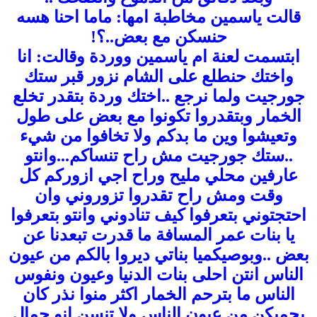
قالت ياسمين مخاطبة امها: ماما احنا هسه
حنسكن مع بعض..؟!
ابتسمت لعنة ام ياسمين ووردة وقالت: انا
واختك حنطلع على الشام نزور قبر ستك
جورجيت ولما نرجع ..اختك وردة بتقدر تخلع
الخمار وبتقدروا تكونوا مع بعض على طول
وتعيشوا وين ما بدكم ولا تخافوا من شيء
..
ستك جورجيت مش راح تنساكم..
.وانتو
عارفين محلي مليح وراح اجي ازوركم كل
وقت ومش راح تقدروا تزوروني وان
احتجتوني بتعرفوا كيف تنادوني
وانتو بتعرفوا
يا بنات عمر المسافة ما قدرت تبعدنا عن
بعض
..وبوصيكميا بناتي ديروا بالكم من عيون
الناس انتن احلى بنات الدنيا وعيون ونفوس
الناس ما بترحم الخمار اكثر منوا نذر كان
يحميكن من عيون الناس ولا تنسن انو جمال