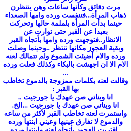
مرت دقائق وكأنها ساعات وهن ينتظرن
ذهاب المرأة...فتنفست ورده وامها الصعداء
حينما بدأت المرأة بلملمة حالها وتحركت
بعيدا عن القبر حتى توارت عن
الانظار..فتوجهت ورده وامها بأتجاه القبر
وبقية العجوز مكانها تنتظر ..وحينما وصلت
ورده والام أضيئت الشموع ولم تتمالك لعنه
الام الا ان اجهشت بالبكاء وكذلك فعلت ورده
...
وقالت لعنه بكلمات ممزوجة بالدموع تخاطب
بها القبر :
انا وبناتي صن عهدك يا جورجيت ..
انا وبناتي صن عهدك يا جورجيت ...الخ.
واستمرت لعنه تخاطب القبر لأكثر من ساعه
والدموع لا تفارق عينيها وعيني ابنتها ورده
..اقتربت العجوز بأتجاه لعنه وابنتها ورده