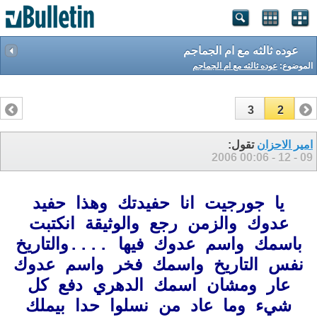
عوده ثالثه مع ام الجماجم
الموضوع:
عوده ثالثه مع ام الجماجم
3
2
1
امير الاحزان
تقول:
00:06
09 - 12 - 2006
يا جورجيت
انا حفيدتك
وهذا حفيد
عدوك والزمن رجع والوثيقة انكتبت
باسمك واسم عدوك فيها ....والتاريخ
نفس التاريخ واسمك فخر واسم عدوك
عار ومشان اسمك الدهري دفع كل
شيء وما عاد من نسلوا حدا بيملك