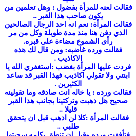
فقالت لعنه للمرأة بفضول : وهل تعلمين من
يكون صاحب هذا القبر ..
فقالت المرأة: نعم انه احد الرجال الصالحين
الذي دفن هنا منذ مدة طويلة وكل من مر
رأى الشموع مضاءة على قبره.
فقالت ورده غاضبه: ومن قال لك هذه
الاكاذيب .
فردت عليها المرأة بغضب :استغفري الله يا
ابنتي ولا تقولي اكاذيب فهذا القبر قد ساعد
الكثيرين .
فقالت ورده : يا خاله انت صادقه وما تقولينه
صحيح هل ذهبت وتركتينا بجانب هذا القبر
قليلا ..
فقالت المرأة :كلا لن اذهب قبل ان يتحقق
طلبي ..
فتأففت ورده وقبل ان تنطق بكلمه سحبتها