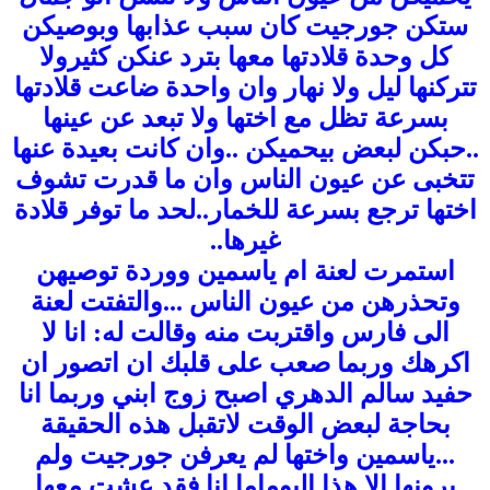
ستكن جورجيت كان سبب عذابها وبوصيكن
كل وحدة قلادتها معها بترد عنكن كثيرولا
تتركنها ليل ولا نهار وان واحدة ضاعت قلادتها
بسرعة تظل مع اختها ولا تبعد عن عينها
.
.حبكن لبعض بيحميكن
..وان كانت بعيدة عنها
تتخبى عن عيون الناس وان ما قدرت تشوف
اختها ترجع بسرعة للخمار..لحد ما توفر قلادة
غيرها..
استمرت لعنة ام ياسمين ووردة توصيهن
وتحذرهن من عيون الناس ...والتفتت لعنة
الى فارس واقتربت منه
وقالت له: انا لا
اكرهك وربما صعب على قلبك ان اتصور ان
حفيد سالم الدهري
اصبح زوج ابني وربما انا
بحاجة لبعض الوقت لاتقبل هذه الحقيقة
...ياسمين واختها لم يعرفن جورجيت ولم
يرونها الا هذا اليوماما انا فقد عشت معها