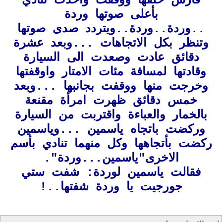
فارس خلفها ووقفت واخذت تنادي
بأعلى صوتها وردة
..وردة..وردة..ويتردد صدى صوتها
وتنظر بكل الاتجاهات ...وبعد عشرة
دقائق عادت وصعدت الى السيارة
وقادتها لمسافة مئات الامتار واوقفتها
وخرجت منها ووقفت بجانبها ...وبعد
خمس دقائق ظهرت امرأة مقنعة
بالخمار والعباءة واقتربت من السيارة
وركضت باتجاه ياسمين ...وياسمين
ركضت بأتجاهها وكل منهما تنادي بأسم
الاخرى"ياسمين...وردة".
فقالت ياسمين لوردة: شفت ستي
جورجيت يا وردة شفتها..!