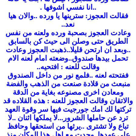
..انا نفسي اشوفها .
فقالت العجوز: سترينها يا ورده ..والان هيا
نعد..
وعادت العجوز بصحبة ورده ولعنه من نفس
الطريق حتى وصلن الى حيث كن بالسابق
..وبعد ان ارتحن قليلا..ذهبت العجوز وعادت
تحمل بيدها صندوق..وضعته امام لعنه الام
وقالت للعنه : افتحيه..
ففتحته لعنه ..فلمع نور من داخل الصندوق
منبعث من قلادة صنعت من الذهب والفضة
ومعادن اخرى مصنوعه بغاية من الدقة
والاتقان وقالت العجوز للعنه : هذه القلاده قد
تركتها لك امك جورجيت فيها سر وقوة العهد
ترد عن حاملها الشرور...لا يملكها اثنان ..لا
تباع ولا تشترى ..يرثها من استحقها وحافظ
على عهدها..وجدت مع اهل هذا المكان منذ