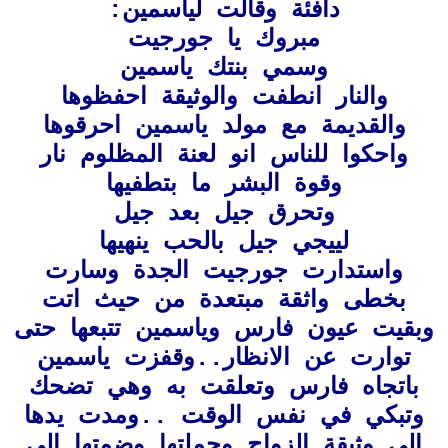
دافئة وقالت لياسمين:
مبروك يا جورجيت
وسمي بنتك ياسمين
والنار انطفت والوثيقة احفظوها
والقديمة مع مولد ياسمين احرقوها
واحكوا للناس انو لعنة المظلوم نار
وقوة البشر ما بتطفيها
وتحرق جيل بعد جيل
لييجي جيل بالحب ينهيها
واستدارت جورجيت الجدة وسارت
بخطى واثقة مبتعدة من حيث اتت
وبقيت عيون فارس وياسمين تتبعها حتى
توارت عن الانظار..وقفزت ياسمين
باتجاه فارس وتعلقت به وهي تضحك
وتبكي في نفس الوقت ..ومدت يدها
الى
وثيقة الزواج وحملتها وضمتها الى