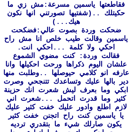
فقاطعتها ياسمين مسرعة:مش زي ما
حكيتلك ..(شفتيها تصورتني انها نكون
هيك...)
ضحكت وردة بصوت عالي:فضكحت
ياسمين
وقالت طيب خلص انا مش راح
احكي ولا كلمة ...احكي انت.
فقالت وردة: كنت
مضوي الشموع
علشان اليوم ذكراها ورحت احكيلها وانا
عارفه انو كلامي حيوصلها
..وطلبت منها
دير بالها عليك وتساعدك تتنجحي وصرت
ابكي وما بعرف ليش شعرت انك حزينة
كثير وما قدرت اتحمل ...شعرت اني
لازم اطلع وادور عليك خفت كثير عليك
يا ياسمين كنت راح اتجنن خفت كثير
يكون صارلك شيء ما بتقدري ترديه