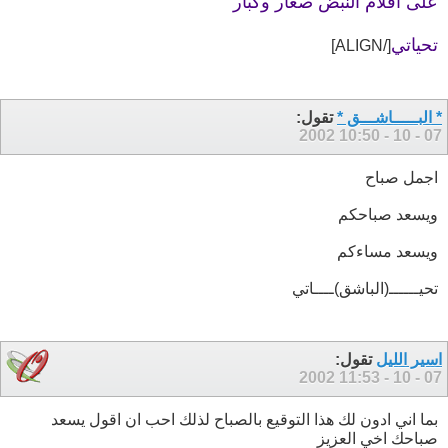
على أقلام النبض صغار وكبار
تحياتي
[/ALIGN]
* البـــــاشـــق *
تقول:
10:50
07 - 10 - 2002
اجمل صباح
ويسعد صباحكم
ويسعد مساءكم
تحيــــــ(الباشق)ــــاتي
اسير الليل
تقول:
11:53
07 - 10 - 2002
بما اني ادون لك هذا التوقيع بالصباح لذلك احب ان اقول يسعد
صباحك اخي العزيز