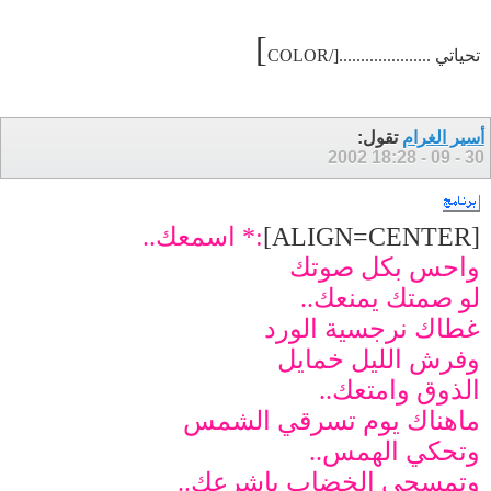
]
تحياتي .....................[/COLOR
أسير الغرام
تقول:
18:28
30 - 09 - 2002
[ALIGN=CENTER]
:* اسمعك..
واحس بكل صوتك
لو صمتك يمنعك..
غطاك نرجسية الورد
وفرش الليل خمايل
الذوق وامتعك..
ماهناك يوم تسرقي الشمس
وتحكي الهمس..
وتمسحي الخضاب باشرعك..