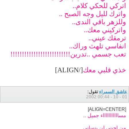
اتركي للحكي كلام..
واترك لليل وجه الصبح ..
وللزهر باقي الندى..
واتركيني معك..
ترمقك عيني..
انفاسي تلهث وراك..
تعب جسمي ..تدرين!!!!!!!!!!!!!!!!!!!!!!!!!!
خذي قلبي معك
[/ALIGN]
عاشق السمراء
تقول:
00:44
01 - 10 - 2002
[ALIGN=CENTER]
مساااااااااااء جميل ..
من احبني لن ينساني ..