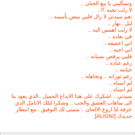
وتسأليني يا نبع الحنان ..
لا زلت تحبه ؟!..
نعم سيدتي لا زال قلبي ينبض بأسمه ..
ليل ..نهار ..
لا زلت اهمس اليه ..
في بعاده ..
اني اعشقه ..
اني احبه ..
قلبي يرفض نسيانه ..
رغم عناده ..
خيانته ..
رغم ثوراته .. وتجاهله ..
لم انساه ..
لم انساه ..
سيدتي .. اشكرك على هذا الابداع الجميل ..الذي يعود بنا
الى متاهات العشق والحب .. وشكرا لتلك الانامل الذي
عزفة لنا اروع الالحان .. متمنى لك التوفيق ..مع انتظار
جديدك [/ALIGN]