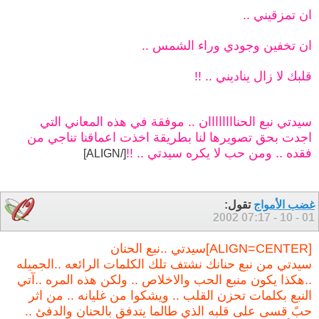
ان تمزقيني ..
ان تخفين وجودي وراء الشمس ..
قلبك لا زال يناديني .. !!
سيدتي نبع الحناااااااان .. موفقة في هذه المعاني التي
اجدت بحق تصويرها لنا بطريقة اخذت اعماقنا تناجي من
فقده .. ومن حب لا يكره سيدتي .. !!
[/ALIGN]
غضب الأمواج
تقول:
07:17
01 - 10 - 2002
[ALIGN=CENTER]سيدتي ..نبع الحنان
سيدتي من نبع حنانك نشتف تلك الكلمات الرائعه ..الجميله
..هكذا يكون منبع الحب والاخلاص .. ولكن هذه المره ..آتي
النبع بكلمات تحزن القلب .. ويشكوا من غليانه .. من اثر
حبً قسى على قلبه الذي طالما يتدفق بالحنان والدفئ ..