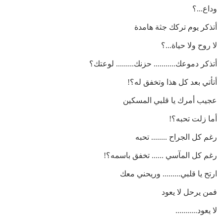
وداع...؟
أتذكر يوم تركك جثة هامدة
لا روح ولا حياة...؟
أتذكر دموعك........... حزنك......... لوعتك؟
أتأتي بعد كل هذا وتخفق له؟!
عجيب أمرك يا قلبي المسكين
أما زلت تحبه؟!
رغم كل الجراح ........ تحبه
رغم كل المآسي ...... تخفق باسمه؟!
ارتح يا قلبي......... وريحني معك
فمن يرحل لا يعود
لا يعود...........