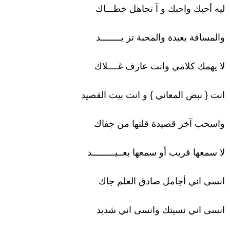
ليه أحبك واحبك و آ تجاهل خطـــاك
والمسافة بعيدة والمحبة تز يــــــــد
لا يهمك كلامي وانت عارف غــــلاك
انت { نبض المعاني } و انت بيت القصيد
واسحب آخر قصيدة قلتها من جفاك
لا سمعها قريب أو سمعها بعــيـــــــــد
انسى اني أجامل صادق العلم جاك
انسى اني نسيتك وانسى اني شديد