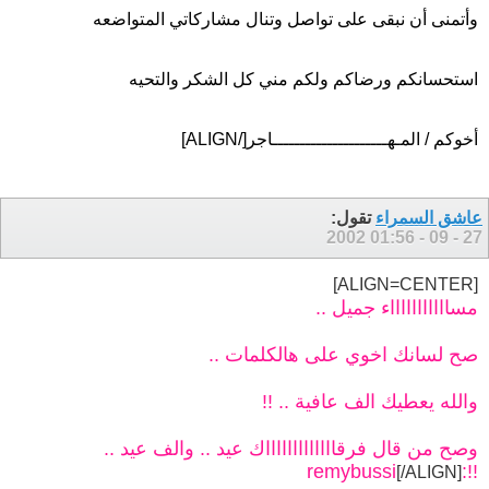
وأتمنى أن نبقى على تواصل وتنال مشاركاتي المتواضعه
استحسانكم ورضاكم ولكم مني كل الشكر والتحيه
أخوكم / المـهـــــــــــــــــــــاجر[/ALIGN]
عاشق السمراء
تقول:
01:56
27 - 09 - 2002
[ALIGN=CENTER]
مساااااااااااء جميل ..
صح لسانك اخوي على هالكلمات ..
والله يعطيك الف عافية .. !!
وصح من قال فرقاااااااااااااك عيد .. والف عيد ..
!!:remybussi
[/ALIGN]