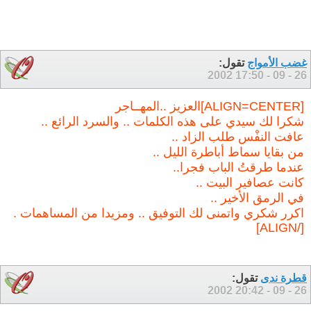
غضب الأمواج
تقول:
17:50
26 - 09 - 2002
[ALIGN=CENTER]العزيز ..المهــاجر
شكرا لك سيدي على هذه الكلمات .. والسرد الرائع ..
عافت النفْس طلب الزاد ..
من بقايا سماط أباطرة الليل ..
عندما طرقتُ الباب فجرا..
كانت عصافير البيت ..
في الرمق الأخير ..
اكرر شكري واتمنى لك التوفيق .. ومزيدا من المساهمات .
[/ALIGN]
قطرة ندى
تقول:
20:42
26 - 09 - 2002