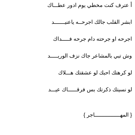
أ عترف كنت مخطي يوم ادور عطـــاك
ابشر القلب جالك اجرحــه ياعنيـــــــد
اجرحه او جرحته دام جرحه فـــــداك
وش تبي بالمشاعر جاك نزف الوريـــــد
لو كرهتك احبك لو عشقتك هـــلاك
لو نسيتك ذكرتك بس فرقــــــاك عيـــد
{ المهـــــــــــــــــاجر }