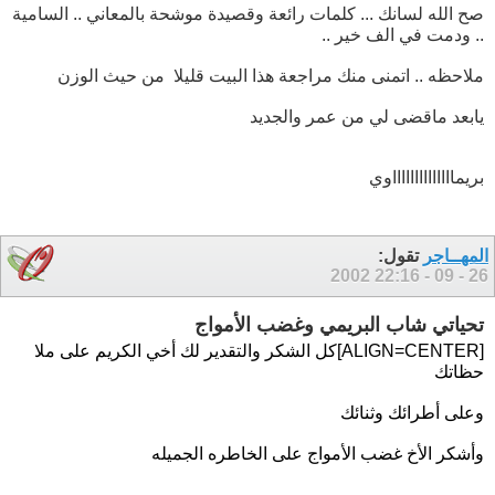
صح الله لسانك ... كلمات رائعة وقصيدة موشحة بالمعاني .. السامية
.. ودمت في الف خير ..
ملاحظه .. اتمنى منك مراجعة هذا البيت قليلا
من حيث الوزن
يابعد ماقضى لي من عمر والجديد
بريمااااااااااااااوي
المهــاجر
تقول:
22:16
26 - 09 - 2002
تحياتي شاب البريمي وغضب الأمواج
[ALIGN=CENTER]كل الشكر والتقدير لك أخي الكريم على ملا
حظاتك
وعلى أطرائك وثنائك
وأشكر الأخ غضب الأمواج على الخاطره الجميله