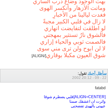
بهت الوجود وضاع درب الساري
وماتت الأزهار وأنكسر الهوى
فغدت ليالينا من الأخبارِ
لا زال في قلبي الكبير مجبةً
لو اطلقت لتفايضت انهاري
فالشوق نارٌ تستثير بمهجتي
فالصمت ثوبي والحياء إزاري
لا لن ابوح ولن ترى مني سوى
شوق العيون مكبلا بوقاري
[/ALIGN]
سأظل أحبك
تقول:
20:12
22 - 09 - 2002
fatabd
[ALIGN=CENTER]قلبي يضطرم شوقا
واثرت ان اعشقك صمتا
عيوني بالهوى تفضحني