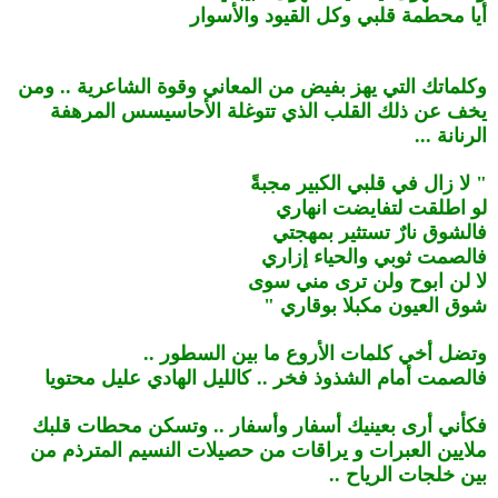
أيا محطمة قلبي وكل القيود والأسوار
وكلماتك التي يهز بفيض من المعاني وقوة الشاعرية .. ومن
يخف عن ذلك القلب الذي تتوغلة الأحاسيسس المرهفة
الرنانة ...
" لا زال في قلبي الكبير مجبةً
لو اطلقت لتفايضت انهاري
فالشوق نارٌ تستثير بمهجتي
فالصمت ثوبي والحياء إزاري
لا لن ابوح ولن ترى مني سوى
شوق العيون مكبلا بوقاري "
وتضل أخي كلمات الأروع ما بين السطور ..
فالصمت أمام الشذوذ فخر .. كالليل الهادي عليل محتويا
فكأني أرى بعينيك أسفار وأسفار .. وتسكن محطات قلبك
ملايين العبرات و يراقات من حصيلات النسيم المترذم من
بين خلجات الرياح ..