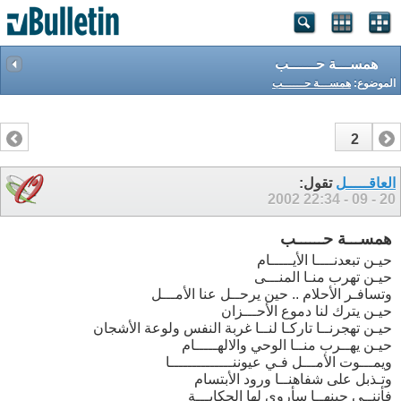
همســـة حــــــب
الموضوع:
همســـة حــــــب
2
1
العاقـــــل
تقول:
22:34
20 - 09 - 2002
همســـة حــــــب
حيـن تبعدنــــا الأيـــــام
حيـن تهرب منـا المنـــى
وتسافـر الأحلام .. حين يرحــل عنا الأمـــل
حيـن يترك لنا دموع الأحـــزان
حيـن تهجرنــا تاركـا لنــا غربة النفس ولوعة الأشجان
حيـن يهــرب منــا الوحي والالهـــــام
ويمـــوت الأمـــل فـي عيوننــــــــــــــا
وتـذبل على شفاهنــا ورود الأبتسام
فأننــي حينهــا سأروي لها الحكايـــة