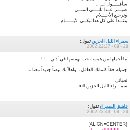
سأقـــــول :.......
صبـــرا غــدا تأتــــي المنــى
وترجـع الأحـــلام
وغــدا على كل هذا تبكــي الأيــــــام
سمراء الليل الحزين
تقول:
22:37
20 - 09 - 2002
ما أجملها من همسة حب تهمسها في أذني ....!!!
جميلة حقاً كلماتك العاقل ...واهلاً بك نبضاً جديداً معنا ....
تحياتي
سمـــراء الليل الحزين:roll:
عاشق السمراء
تقول:
23:44
20 - 09 - 2002
[ALIGN=CENTER]