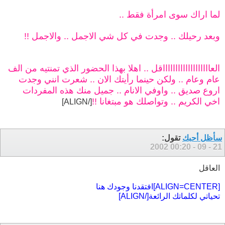
لما اراك سوى امرأة فقط ..
وبعد رحيلك .. وجدت في كل شي الاجمل .. والاجمل !!
العاااااااااااااااااااقل .. اهلا بهذا الحضور الذي تمنتيه من الف
عام وعام .. ولكن حينما رأيتك الان .. شعرت انني وجدت
اروع صديق .. واوفي الانام .. جميل منك هذه المفردات
اخي الكريم .. وتواصلك هو مبتغانا !!
[/ALIGN]
سأظل أحبك
تقول:
00:20
21 - 09 - 2002
العاقل
[ALIGN=CENTER]افتقدنا وجودك هنا
تحياتي لكلماتك الرائعة[/ALIGN]