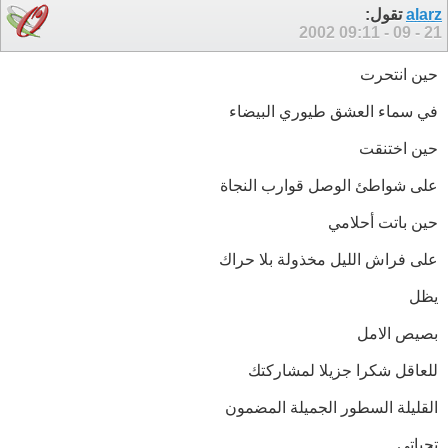
alarz
تقول:
09:11
21 - 09 - 2002
حين انتحرت
في سماء العشق طيوري البيضاء
حين اختنقت
على شواطئ الوصل قوارب النجاة
حين باتت أحلامي
على فراش الليل مخذولة بلا حراك
يظل
بصيص الامل
للعاقل شكرا جزيلا لمشاركتك
القليلة السطور الجميلة المضمون
تحياتي