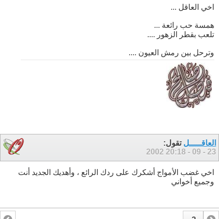
اخي العاقل ...
همسة حب رائعة ...
تلعب بقطر الزهور ....
وترحل بين رمش العيون ....
العاقـــــل
تقول:
20:18
23 - 09 - 2002
اخي غضب الأمواج أشكرك على ردك الرائع ، وأهديك الجديد أنت
وجميع أخواني