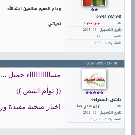
ودام الجميع سالمين انشاالله
ANA OMANI
تحياتي
Title
نبض جديــد
تاريخ التسجيل
06- 2005
العمر
42
المشاركات
182
00:48
18 - 11 - 2005,
مسااااااااااء جميل ...
(( توأم النبض ))
عاشق السمراء
Title
"رجل عادي جدا"
اخبار صحية مفيدة ورا
تاريخ التسجيل
05- 2002
المشاركات
21,307