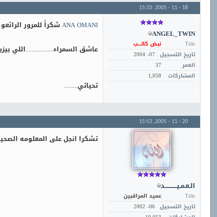
15:33
18 - 11 - 2005,
ANA OMANI
شكراً للمرور الرائعو الكريم.
ANGEL_TWIN
Title
نبض كاتـــب
عاشق السمراء...................اللي بيزيد
تاريخ التسجيل
07- 2004
العمر
37
المشاركات
1,058
تحياتي.........
15:53
20 - 11 - 2005,
تشكرا انجل على المعلومه الصحي
الـعـمـيــــــــــــد
Title
عميد المراقبين
تاريخ التسجيل
06- 2002