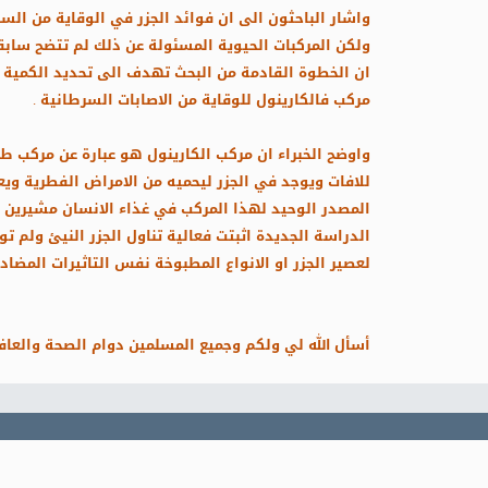
واشار الباحثون الى ان فوائد الجزر في الوقاية من ال
ولكن المركبات الحيوية المسئولة عن ذلك لم تتضح سابق
ان الخطوة القادمة من البحث تهدف الى تحديد الكمية ا
مركب فالكارينول للوقاية من الاصابات السرطانية .
واوضح الخبراء ان مركب الكارينول هو عبارة عن مركب ط
للافات ويوجد في الجزر ليحميه من الامراض الفطرية ويعت
المصدر الوحيد لهذا المركب في غذاء الانسان مشيرين 
الدراسة الجديدة اثبتت فعالية تناول الجزر النيئ ولم تو
لعصير الجزر او الانواع المطبوخة نفس التاثيرات المضاد
أسأل الله لي ولكم وجميع المسلمين دوام الصحة والعافية....