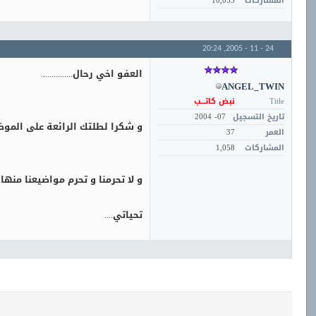
المشاركات
10,053
20:24
24 - 11 - 2005,
العفو اخي رحال...............
ANGEL_TWIN
Title
نبض كاتـــب
تاريخ التسجيل
07- 2004
و شكرا لطلتك الرائعة على الموضوع
العمر
37
المشاركات
1,058
و لا تحرمنا و تحرم مواضيعنا منها....
تحياتي....