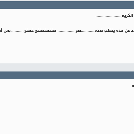
............................
 عن حده ينقلب ضده...............صح.....................خخخخخخخخخ خخخخ...............بس أكيد 
ه