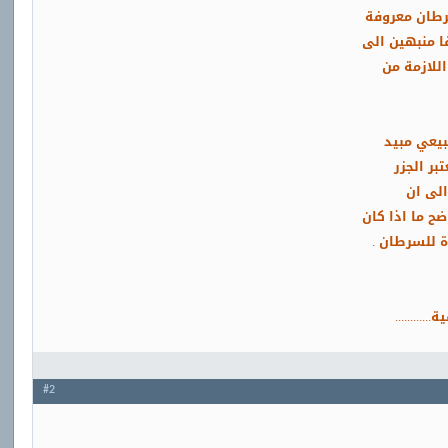
سرطان معروفة
ا منبهين الى
للازمة من
بيعي مبيد
بر الجزر
الى ان
ضح ما اذا كان
ة للسرطان .
........
#2