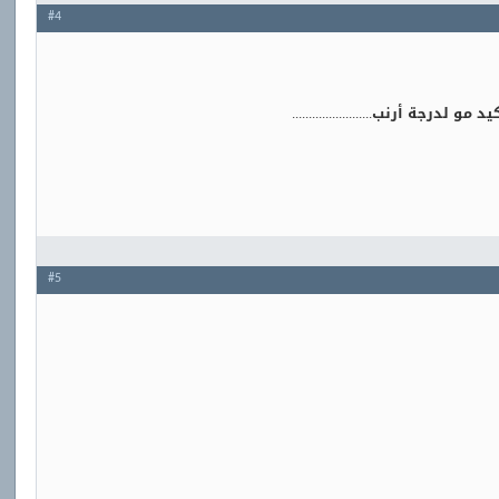
#4
مو لدرجة أرنب........................
#5