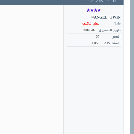
18:51
11 - 11 - 2005,
ANGEL_TWIN
Title
نبض كاتـــب
تاريخ التسجيل
07- 2004
العمر
37
المشاركات
1,058