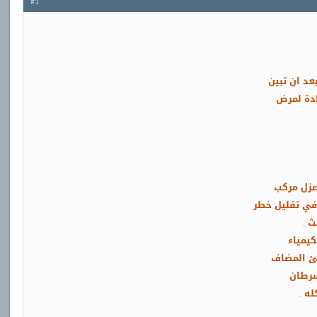
#1
بعد ان تبين
دة لمرض
عزل مركب
في تقليل خطر
ث .
يمياء
نيئ المضاف
30% للاصابة بسرطان
ه .