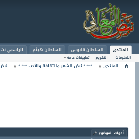
المنتدى
السلطان قابوس
السلطان هيثم
الراسبي نت
التعليمات
التقويم
تطبيقات عامة
المنتدى
*:*:* نبض الشعر والثقافة والأدب *:*:*
نبض 
أدوات الموضوع