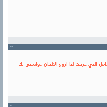
#2
مل التي عزفت لنا اروع الالحان ..واتمنى لك
#3