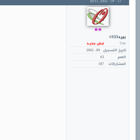
18:11
17 - 09 - 2002,
بيرد333
Title
نبض جديــد
تاريخ التسجيل
09- 2002
العمر
63
المشاركات
187