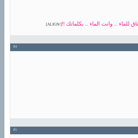
[/ALIGN]
ق للماء .. وانت الماء .. بكلماتك !!
#4
#5