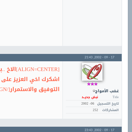
21:43
17 - 09 - 2002,
[ALIGN=CENTER]الاخ ..بيرد333
اشكرك اخي العزيز على هذ
التوفيق والاستمرار[/ALIGN]
غضب الأمواج
Title
نبض جديــد
تاريخ التسجيل
06- 2002
المشاركات
252
23:43
17 - 09 - 2002,