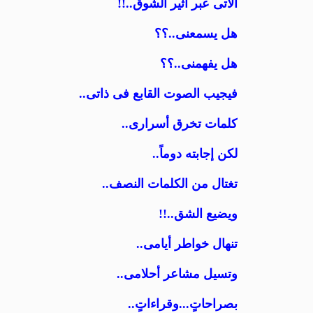
الآتى عبر أثير الشوق..!!
هل يسمعنى..؟؟
هل يفهمنى..؟؟
فيجيب الصوت القابع فى ذاتى..
كلمات تخرق أسرارى..
لكن إجابته دوماً..
تغتال من الكلمات النصف..
ويضيع الشق..!!
تنهال خواطر أيامى..
وتسيل مشاعر أحلامى..
بصراحاتٍ...وقراءاتٍ..