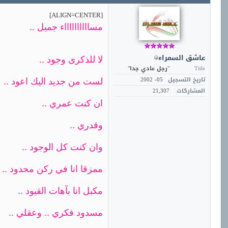
[ALIGN=CENTER]
مسااااااااااء جميل ..
عاشق السمراء
لا للذكرى وجود ..
Title
"رجل عادي جدا"
تاريخ التسجيل
05- 2002
لست من جديد اليك اعود ..
المشاركات
21,307
ان كنت عمري ..
وقدري ..
وان كنت كل الوجود ..
ممزقا انا في ركن محدود ..
مكبل انا بآهات القيود ..
مسدود فكري .. وعقلي ..