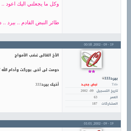
وكل ما يجعلني اليك اعود .. !
طائر النبض القادم .. بيرد .. 
00:58
19 - 09 - 2002,
الأخ الغالى غضب الأمواج
دومت لى أخى..بوركت وأدام الله
بيرد333
أخيك بيرد333
Title
نبض جديــد
تاريخ التسجيل
09- 2002
العمر
63
المشاركات
187
01:01
19 - 09 - 2002,