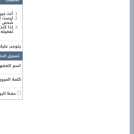
الأسباب:
أنت غير
ليست لد
شخص آخر
إذا كنت
تفعيله 
يتوجب علي
تسجيل الدخ
اسم العضو:
كلمة المرور:
حفظ البيا