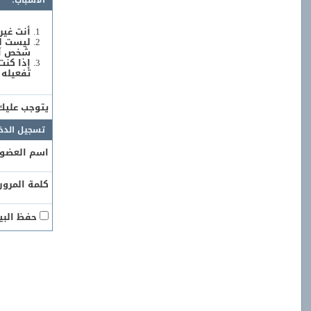
الأسباب:
أنت غير
ليست لد
شخص آخر
إذا كنت
تفعيله 
يتوجب علي
تسجيل الدخ
اسم العضو:
كلمة المرور:
حفظ البيا