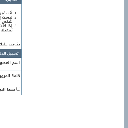
الأسباب:
أنت غير
ليست لد
شخص آخر
إذا كنت
تفعيله 
يتوجب علي
تسجيل الدخ
اسم العضو:
كلمة المرور:
حفظ البيا