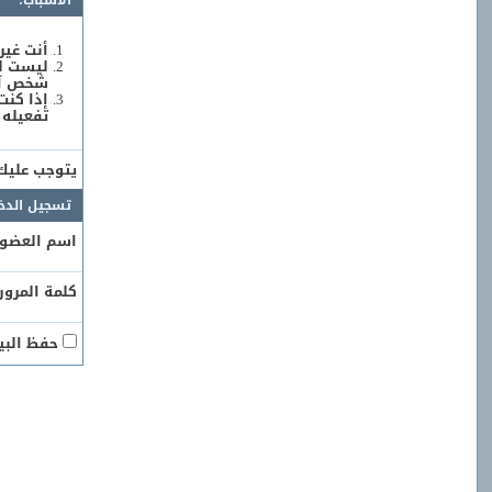
الأسباب:
أنت غير
ليست لد
شخص آخر
إذا كنت
تفعيله 
يتوجب علي
تسجيل الدخ
اسم العضو:
كلمة المرور:
حفظ البيا