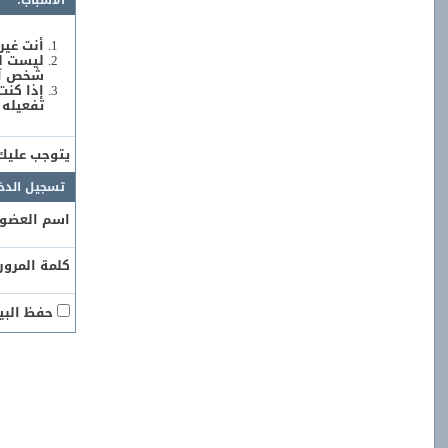
الأسباب:
أنت غير
ليست لد
شخص آخر
إذا كنت
تفعيله 
يتوجب علي
تسجيل الدخ
اسم العضو:
كلمة المرور:
حفظ البيا