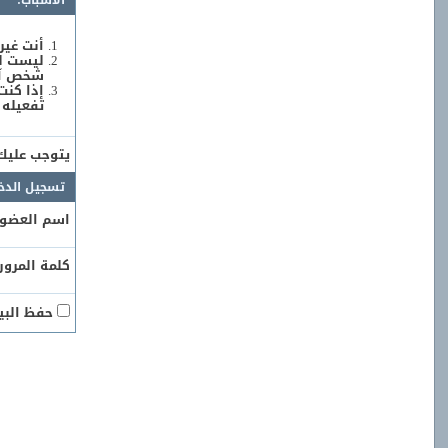
الأسباب:
أنت غير
ليست لد
شخص آخر
إذا كنت
تفعيله 
يتوجب علي
تسجيل الدخ
اسم العضو:
كلمة المرور:
حفظ البيا