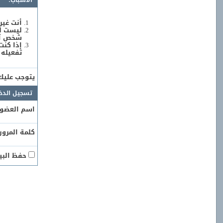
الأسباب:
أنت غير
ليست لد
شخص آخر
إذا كنت
تفعيله 
يتوجب علي
تسجيل الدخ
اسم العضو:
كلمة المرور:
حفظ البيا