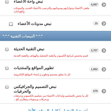
نبض واحة الأعضاء
4,097
ملتقى الأعضاء وحواراتهم ومدوناتهم والترحيب بالأعضاء الجديد، والمنوعات
والإهداءات
نبض مدونات الأعضاء
15
*:*:* النبضات التقنية *:*:*
نبض التقنية الحديثة
2,707
قسم مخصص لبرامج الكمبيوتر وأنظمة التشغيل والهواتف والتقنية الحديثة
تطوير المواقع والمنتديات
1,062
كل ما يتعلق بتصميم وتطوير و إنشاء المواقع الإلكترونية
نبض التصميم والجرافيكس
والحرفيات
579
كل ما يختص بالتصاميم وإبداعات الأعضاء من تصاميم بالكمبيوتر وحرفيات
وزخرفات ورسومات وتطاريز إلخ...
تسجيل الدخول
كامل الموقع
الأعلى