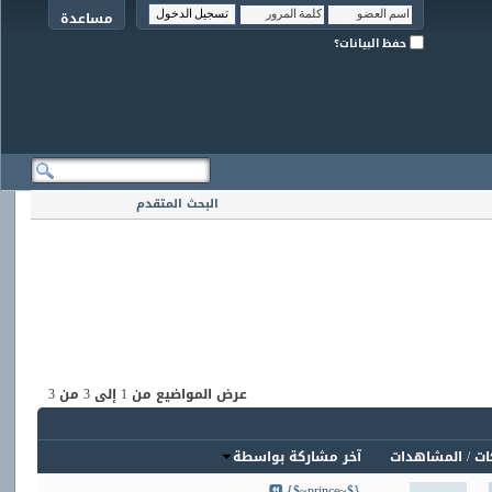
مساعدة
حفظ البيانات؟
البحث المتقدم
عرض المواضيع من 1 إلى 3 من 3
ات
/
المشاهدات
آخر مشاركة بواسطة
{$~prince~$}