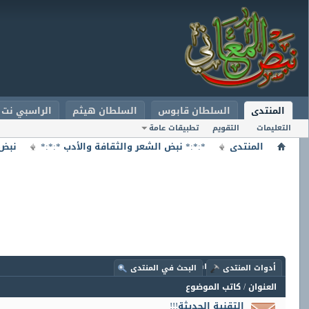
المنتدى
السلطان قابوس
السلطان هيثم
الراسبي نت
التعليمات
التقويم
تطبيقات عامة
المنتدى
*:*:* نبض الشعر والثقافة والأدب *:*:*
نبض 
المنتدى:
نبض اللقاءات الاعلامية
أدوات المنتدى
البحث في المنتدى
العنوان
/
كاتب الموضوع
التقنية الحديثة!!!