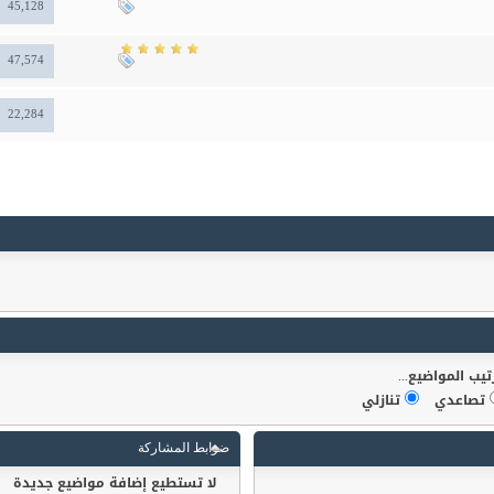
45,128
47,574
22,284
تيب المواضيع...
تصاعدي
تنازلي
ضوابط المشاركة
لا تستطيع
إضافة مواضيع جديدة