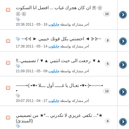
㊚ ㊛ ان كان هجرك غياب ... افضل انا السكوت
㊧ ㊨
10
آخر مشاركة بواسطة
جايكوب
16 - 05 - 2011
20:36
~⊰⊰ ◄ احضنني بكل قوتك حبيبي ► ⊱⊱~
8
آخر مشاركة بواسطة
جايكوب
14 - 05 - 2011
17:38
▲▼ رجعت الى حيث انتمي ▲▼ / تصميمي..!!
6
آخر مشاركة بواسطة
جايكوب
09 - 05 - 2011
21:09
•––––•(-•♥• تعـال يا غـــــ أول ـــلا •♥•-)•––––
•
12
آخر مشاركة بواسطة
جايكوب
27 - 04 - 2011
20:07
★*... تكفى عزيزي لا تكدرني ...*★ من تصميمي
(المبتدئ)
6