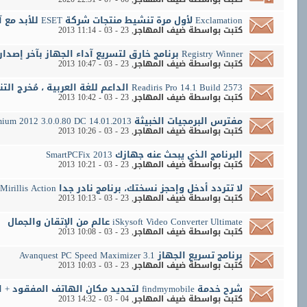
Exclamation لأول مرة تنشيط منتجات شركة ESET للأبد مع آخر إصدار Nod 6.0.308.0
كتبت بواسطة
ضيف المهاجر
‏, 23 - 03 - 2013 11:14
Registry Winner برنامج خارق لتسريع آداء الجهاز بآخر إصدار
كتبت بواسطة
ضيف المهاجر
‏, 23 - 03 - 2013 10:47
Readiris Pro 14.1 Build 2573 الداعم للغة العربية ، مُخرج التنسيقات بجميع أنواعها
كتبت بواسطة
ضيف المهاجر
‏, 23 - 03 - 2013 10:42
مفترس البرمجيات الخبيثة Spyware Terminator Premium 2012 3.0.0.80 DC 14.01.2013
كتبت بواسطة
ضيف المهاجر
‏, 23 - 03 - 2013 10:26
البرنامج الذي يبحث عنه جهازك SmartPCFix 2013
كتبت بواسطة
ضيف المهاجر
‏, 23 - 03 - 2013 10:21
لا تتردد أدخل وإحجز نسختك، برنامج نادر جدا Mirillis Action
كتبت بواسطة
ضيف المهاجر
‏, 23 - 03 - 2013 10:13
iSkysoft Video Converter Ultimate عالم من الإتقان والجمال
كتبت بواسطة
ضيف المهاجر
‏, 23 - 03 - 2013 10:08
برنامج تسريع الجهاز Avanquest PC Speed Maximizer 3.1
كتبت بواسطة
ضيف المهاجر
‏, 23 - 03 - 2013 10:03
شرح خدمة findmymobile لتحديد مكان الهاتف المفقود + اظهار رقم جوال السارق << مهم
كتبت بواسطة
ضيف المهاجر
‏, 04 - 03 - 2013 14:32