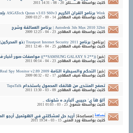
كتبت بواسطة
هـــــــــــتلر
‏, 20 - 08 - 2011 14:31
Wink برنامج القران الكريم ASGATech Quran v3.03 S60v3 بإصداره الاخير
كتبت بواسطة
ضيف المهاجر
‏, 14 - 09 - 2009 03:27
Autodesk 3ds Max 2010 32bit | برنامج العمالقة وشرح
كتبت بواسطة
ضيف المهاجر
‏, 23 - 04 - 2009 12:25
[برنامج]
برنامج 2011 Trustport Internet Security (ذو المحركين)بأحدث اصدار+تفعيله لمدة سنة
كتبت بواسطة
ضيف المهاجر
‏, 25 - 04 - 2011 12:46
[خبر]
((**SAMSUNG GALAXY S 2**)) مواصفات-صور-أخبار-فيديو-نقاش
كتبت بواسطة
ضيف المهاجر
‏, 23 - 04 - 2011 00:14
[خبر]
التحكم والسيطرة التامة Real Spy Monitor v2.89 2009 + سيريال +شرح من الالف الى الياء
كتبت بواسطة
ضيف المهاجر
‏, 17 - 02 - 2009 00:32
تصفح المنتدى من هاتفك المحمول باستخدام TapaTalk
كتبت بواسطة
ضيف المهاجر
‏, 09 - 03 - 2011 13:30
آلوٌ هآ ي’ حبيبي آلبآرحـ ه شلونك .,
كتبت بواسطة
شموخ
‏, 25 - 03 - 2011 01:03
[مساعدة]
أريد حل لمشكلتي في الهوتميل أرجو ال
كتبت بواسطة
ورد المنى
‏, 15 - 03 - 2011 19:34