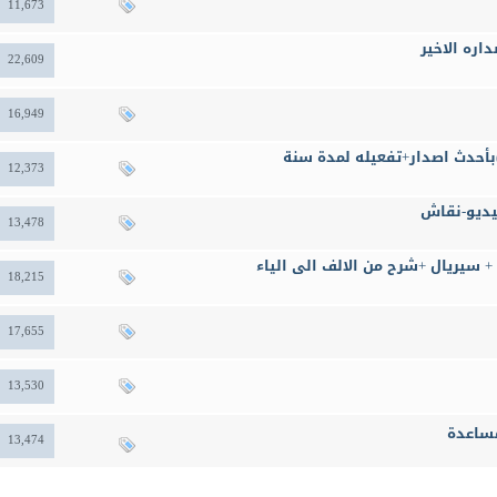
11,673
22,609
16,949
12,373
13,478
18,215
17,655
13,530
مساعدة
13,474