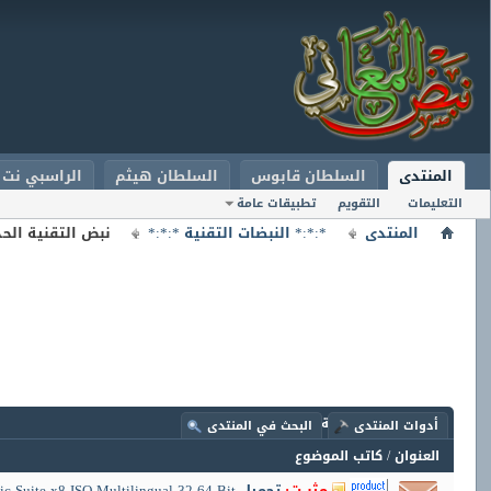
المنتدى
السلطان قابوس
السلطان هيثم
الراسبي نت
التعليمات
التقويم
تطبيقات عامة
المنتدى
*:*:* النبضات التقنية *:*:*
نبض التقنية الحد
المنتدى:
نبض التقنية الحديثة
أدوات المنتدى
البحث في المنتدى
العنوان
/
كاتب الموضوع
مثبــت:
تحميل CorelDRAW Graphic Suite x8 ISO Multilingual 32-64 Bit