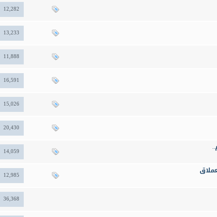
12,282
13,233
11,888
16,591
15,026
20,430
.
14,059
12,985
36,368