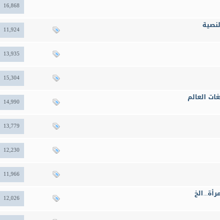
16,868
11,924
13,935
15,304
14,990
13,779
12,230
11,966
أة...الخ
12,026