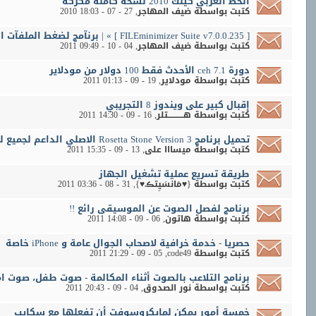
الخط العربي كيلك 2010 نسخة كاملة مكركة
كتبت بواسطة
ضيف المهاجر
‏, 27 - 07 - 2010 18:03
[ FILEminimizer Suite v7.0.0.235 ] » | برنآمج لضغط الملفآت النصية
كتبت بواسطة
ضيف المهاجر
‏, 04 - 10 - 2011 09:49
دورة ceh 7.1 الأحدث فقط 100 دولار من مودلاير
كتبت بواسطة
مودلاير
‏, 19 - 09 - 2011 01:13
إقبال كبير على ويندوز 8 التجريبي
كتبت بواسطة
هـــــــــــتلر
‏, 16 - 09 - 2011 14:30
تحميل برنامج Rosetta Stone Version 3 الاصلي الداعم لجميع لغات العالم
كتبت بواسطة
ميسااا على
‏, 13 - 09 - 2011 15:35
طريقة تسريع عملية تشغيل الجهاز
كتبت بواسطة
{♥مَانسَيِتڪ♥}
‏, 31 - 08 - 2011 03:36
برنامج لفصل الصوت عن الموسيقى رائع !!
كتبت بواسطة
هاتون
‏, 06 - 09 - 2011 14:08
حصريا - خدمة خرافية لاصحاب الجوال عامة و iPhone خاصة
كتبت بواسطة
code49
‏, 05 - 09 - 2011 21:29
برنامج التلاعب بالصوت أثناء المكالمة - صوت طفل، صوت امر
كتبت بواسطة
نور الصدوق
‏, 04 - 09 - 2011 20:43
خمسة أمور يمكن لمايكروسوفت أن تفعلها مع سكايب