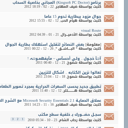
برنامج (Kingsoft PC Doctor) المجاني بخاصية السحاب
كتبت بواسطة
ضيف المهاجر
‏, 22 - 02 - 2012 18:19
جوال مزود ببطارية تدوم 15 عاما
كتبت بواسطة
هيام الحب
‏, 12 - 02 - 2012 15:55
visual Route
كتبت بواسطة
الأدميـــرال
‏, 21 - 01 - 2012 04:39
[معلومة]
بعض النصائح لتقليل استهلاك بطارية الجوال
كتبت بواسطة
* البـــــاشـــق *
‏, 26 - 12 - 2011 00:22
آטּـآ خجـول .. ولـي أحسآس ~ مآيفهمـوטּـﮧ !
كتبت بواسطة
شموخ
‏, 21 - 12 - 2011 00:40
تعالوا نزين الكتابه .. اشكال للتزيين
كتبت بواسطة
شموخ
‏, 18 - 12 - 2011 23:04
تطبيق جديد يحسب السعرات الحرارية بمجرد تصوير الطعام.
كتبت بواسطة
هـــــــــــتلر
‏, 12 - 12 - 2011 11:40
عملاق الحمايـة Microsoft Security Essentials 2.1 مع الشرح العملاق
كتبت بواسطة
ضيف المهاجر
‏, 16 - 11 - 2011 14:23
سجــل حضـ،ـورك بـ خلفية سطح مكتب
كتبت بواسطة
رحاب الشام
‏, 23 - 10 - 2010 05:34
3
2
1