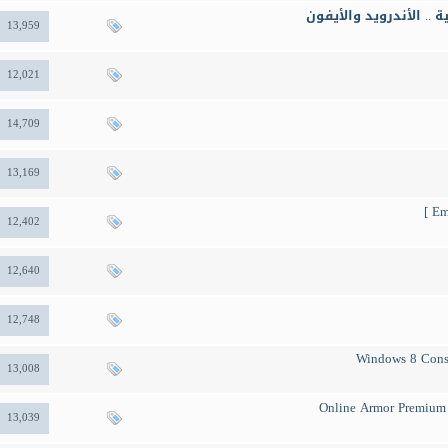
.. الأندرويد والأيفون
13,959
12,021
14,709
13,169
12,402
12,640
12,748
13,008
13,039