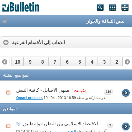
نبض الثقافة والحوار
الذهاب إلى الأقسام الفرعية
10
9
8
7
6
5
4
3
2
1
17
16
15
14
13
12
11
المواضيع المثبتة
مقهي الاصايل - كافية النبض
مثبــت:
119
آخر مشاركة بواسطة
16:59
19 - 04 - 2013
Omani princess
المواضيع
الاقتصاد الاسلامي بين النظرية والتطبيق.
3
آخر مشاركة بواسطة
الـعـمـيــــــــــــد
25 - 03 - 2013
09:54