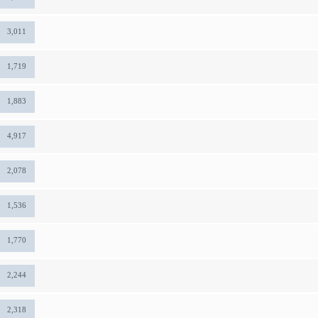
3,011
1,719
1,883
4,917
2,078
1,536
1,770
2,244
2,318