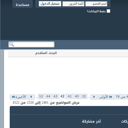
مساعدة
حفظ البيانات؟
البحث المتقدم
...
...
52
44
43
42
41
40
32
الأولى
الأخيرة
عرض المواضيع من 2461 إلى 2520 من 4522
ركات
آخر مشاركة