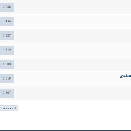
2,286
3,434
3,927
4,319
1,900
منتدى
2,019
2,397
صفحة 42 من 76