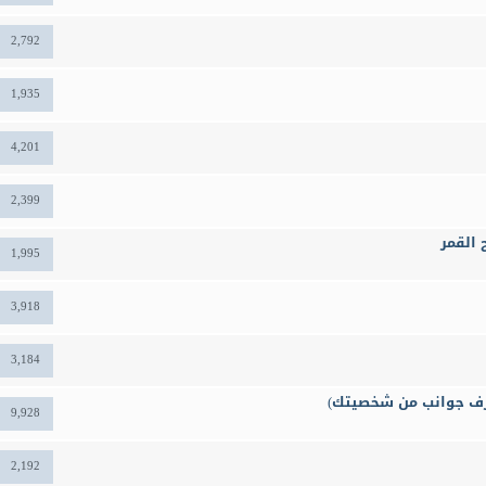
2,792
1,935
4,201
2,399
 القمر
1,995
3,918
3,184
رف جوانب من شخصيتك)
9,928
2,192