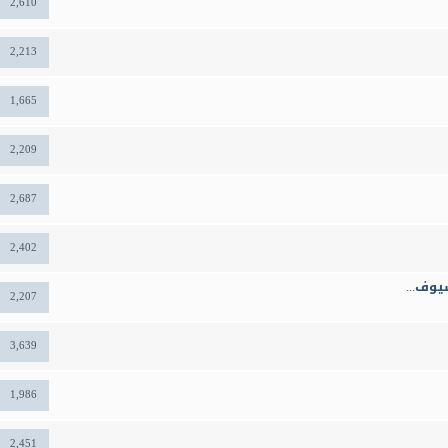
2,610
2,213
1,665
2,209
2,687
2,402
يوف...
2,207
3,639
1,986
2,451