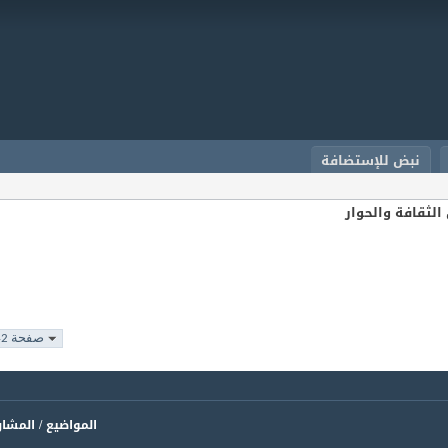
نبض للإستضافة
الثقافة والحوار
صفحة 42 من 76
المواضيع / المشا