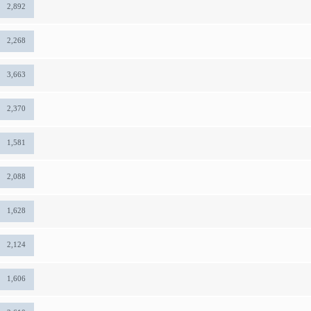
2,892
2,268
3,663
2,370
1,581
2,088
1,628
2,124
1,606