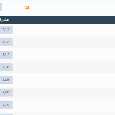
مشاهدة
تغذيات
هذا
المنتدى
مشارك
2,516
3,459
4,217
1,830
3,138
1,498
2,949