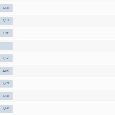
1,523
2,519
1,899
1,855
2,397
1,721
1,586
1,946