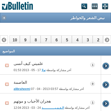
نبض الشعر والخواطر
10
9
8
7
6
5
4
3
2
1
17
16
15
14
13
12
11
المواضيع
علميني كيف أنسى
1
آخر مشاركة بواسطة
نولا
17 - 05 - 2013
01:53
العاصمة
0
آخر مشاركة بواسطة
03:57
07 - 04 - 2013
alibraheemi
هجران الأحباب و موتهم
1
آخر مشاركة بواسطة
الـعـمـيــــــــــــد
24 - 03 - 2013
12:04