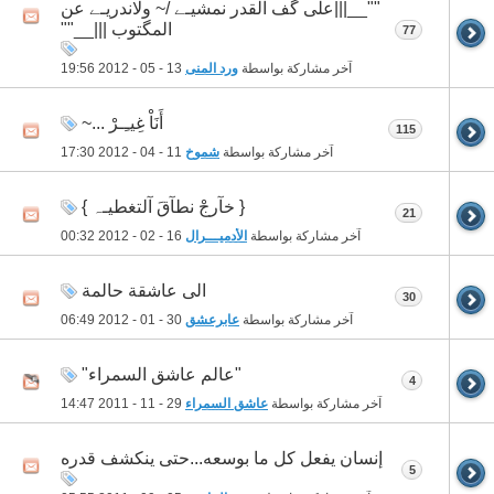
""__|||على گف القدر نمشيـے /~ ولاندريـے عن
المگتوب |||__""
77
آخر مشاركة بواسطة
ورد المنى
13 - 05 - 2012
19:56
أَنَاْ غِيـِـرْ ...~
115
آخر مشاركة بواسطة
شموخ
11 - 04 - 2012
17:30
{ خآرجْ نطآقَ آلتغطيـہ }
21
آخر مشاركة بواسطة
الأدميـــرال
16 - 02 - 2012
00:32
الى عاشقة حالمة
30
آخر مشاركة بواسطة
عابرعشق
30 - 01 - 2012
06:49
"عالم عاشق السمراء"
4
آخر مشاركة بواسطة
عاشق السمراء
29 - 11 - 2011
14:47
إنسان يفعل كل ما بوسعه...حتى ينكشف قدره
5