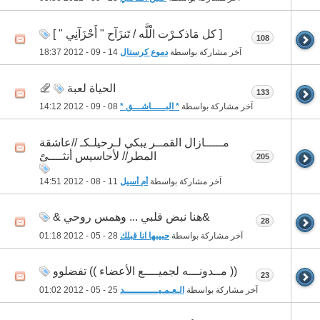
[ كل مَاذكـرْت الْلَّه / تَنزَآح " أَحْزَآنِي " ]
108
آخر مشاركة بواسطة
دموع كرستال
14 - 09 - 2012
18:37
الحياة لعبة
133
آخر مشاركة بواسطة
* البـــــاشـــق *
08 - 09 - 2012
14:12
مـــــازال القمــر يبكي لـرحيلـكـ //عاشقة
المطر// لأحاسيس أنثــــىًََ
205
آخر مشاركة بواسطة
أم أسيل
11 - 08 - 2012
14:51
&هنا نبض قلبي ... وهمس روحي &
28
آخر مشاركة بواسطة
حبيبها انا قبلك
28 - 05 - 2012
01:18
(( مــدونـــه لجميــــع الأعضاء )) تفضلوو
23
آخر مشاركة بواسطة
الـعـمـيــــــــــــد
25 - 05 - 2012
01:02