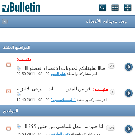
نبض مدونات الأعضاء
المواضيع المثبتة
مثبــت:
20
هنااا تعليقاتكم لمدونات الاعضااء..تفضلواااااا
آخر مشاركة بواسطة
هيام الحب
03 - 08 - 2011
03:50
قوانين المدونــــــــات .. يرجى الالتزام
مثبــت:
1
آخر مشاركة بواسطة
* البـــــاشـــق *
01 - 05 - 2011
12:40
المواضيع
انا حنين..... وهل للماضي من حنين ؟؟؟ !!!!
128
آخر مشاركة بواسطة
حنين الماضي
23 - 09 - 2012
05:50