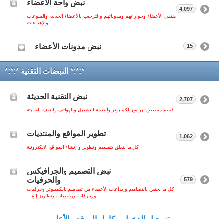
نبض واحة الأعضاء
4,097
ملتقى الأعضاء وحواراتهم ومدوناتهم والترحيب بالأعضاء الجديد، والمنوعات
والإهداءات
نبض مدونات الأعضاء
15
*:*:* النبضات التقنية *:*:*
نبض التقنية الحديثة
2,707
قسم مخصص لبرامج الكمبيوتر وأنظمة التشغيل والهواتف والتقنية الحديثة
تطوير المواقع والمنتديات
1,062
كل ما يتعلق بتصميم وتطوير و إنشاء المواقع الإلكترونية
نبض التصميم والجرافيكس
والحرفيات
579
كل ما يختص بالتصاميم وإبداعات الأعضاء من تصاميم بالكمبيوتر وحرفيات
وزخرفات ورسومات وتطاريز إلخ...
تسجيل الدخول
كامل الموقع
الأعلى