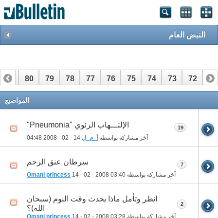
النبض العام
81
80
79
78
77
76
75
74
73
72
71
101
100
99
98
97
96
95
94
93
92
91
المواضيع
الإلتـــهاب الرئوي "Pneumonia"
19
آخر مشاركة بواسطة
أ_م_ل
14 - 02 - 2008
04:48
سرطان عنق الرحم
7
آخر مشاركة بواسطة
03:40
14 - 02 - 2008
Omani princess
انظر وتأمل ماذا يحدث وقت النوم (سبحان
2
الله)؟
آخر مشاركة بواسطة
03:28
14 - 02 - 2008
Omani princess