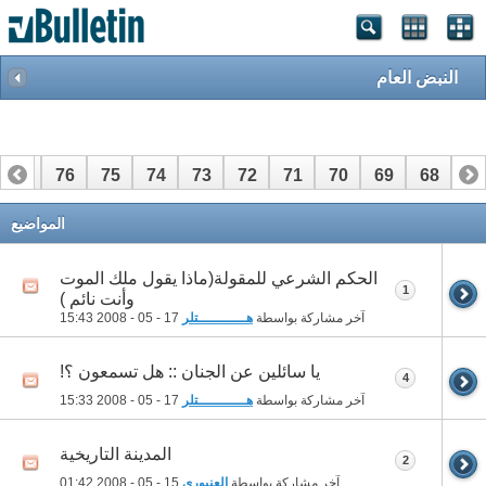
النبض العام
77
76
75
74
73
72
71
70
69
68
67
97
96
95
94
93
92
91
90
89
88
87
المواضيع
الحكم الشرعي للمقولة(ماذا يقول ملك الموت
1
وأنت نائم )
آخر مشاركة بواسطة
هـــــــــــتلر
17 - 05 - 2008
15:43
يا سائلين عن الجنان :: هل تسمعون ؟!
4
آخر مشاركة بواسطة
هـــــــــــتلر
17 - 05 - 2008
15:33
المدينة التاريخية
2
آخر مشاركة بواسطة
العنبوري
15 - 05 - 2008
01:42