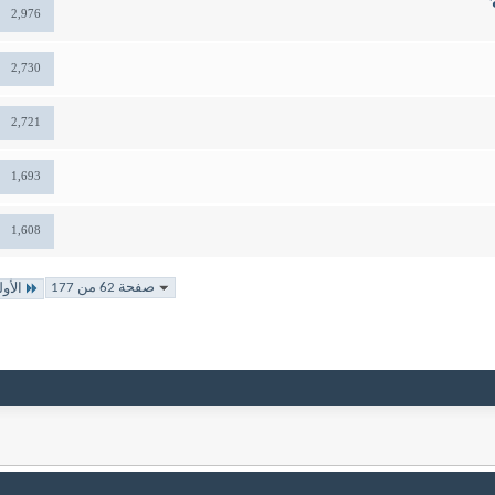
2,976
2,730
2,721
1,693
1,608
صفحة 62 من 177
الأو