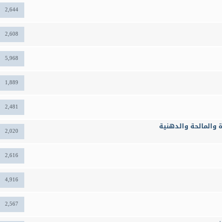
2,644
2,608
5,968
1,889
2,481
ة والمالحة والدهنية
2,020
2,616
4,916
2,567