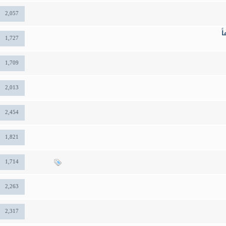
2,057
ً
1,727
1,709
2,013
2,454
1,821
1,714
2,263
2,317