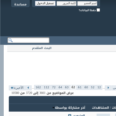
مساعدة
حفظ البيانات؟
البحث المتقدم
...
...
162
112
72
64
63
62
61
60
52
12
لى
الأخيرة
عرض المواضيع من 3661 إلى 3720 من 10580
ات
/
المشاهدات
آخر مشاركة بواسطة
العنبوري