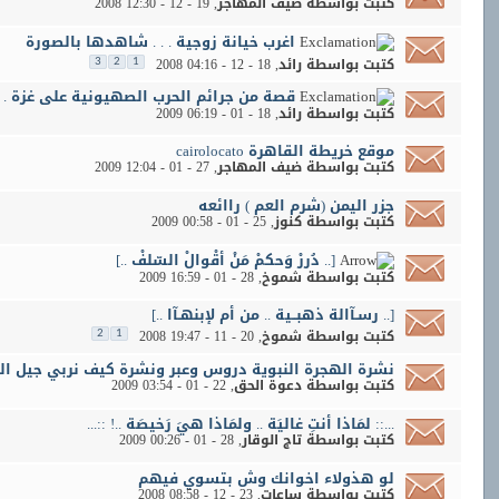
كتبت بواسطة
ضيف المهاجر
‏, 19 - 12 - 2008 12:30
اغرب خيانة زوجية . . . شاهدها بالصورة
كتبت بواسطة
رائد
‏, 18 - 12 - 2008 04:16
3
2
1
قصة من جرائم الحرب الصهيونية على غزة . . 
كتبت بواسطة
رائد
‏, 18 - 01 - 2009 06:19
موقع خريطة القاهرة cairolocato
كتبت بواسطة
ضيف المهاجر
‏, 27 - 01 - 2009 12:04
جزر اليمن (شرم العم ) راائعه
كتبت بواسطة
كنوز
‏, 25 - 01 - 2009 00:58
[.. دُررْ وَحكمْ مَنْ أقْوالْ السّلفْ ..]
كتبت بواسطة
شموخ
‏, 28 - 01 - 2009 16:59
[.. رسـآالة ذهبــية .. من أم لإبنهـآا ..]
كتبت بواسطة
شموخ
‏, 20 - 11 - 2008 19:47
2
1
نشرة الهجرة النبوية دروس وعبر ونشرة كيف نربي جيل ال
كتبت بواسطة
دعوة الحق
‏, 22 - 01 - 2009 03:54
...:: لمَاذا أنتِ غاليَة .. ولمَاذا هيَ رَخيصَة ..! ::...
كتبت بواسطة
تاج الوقار
‏, 28 - 01 - 2009 00:26
لو هذولاء اخوانك وش بتسوي فيهم
كتبت بواسطة
ساعات
‏, 23 - 12 - 2008 08:58