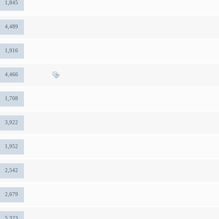
1,845
4,489
1,916
4,466
1,708
3,922
1,952
2,542
2,679
5,323