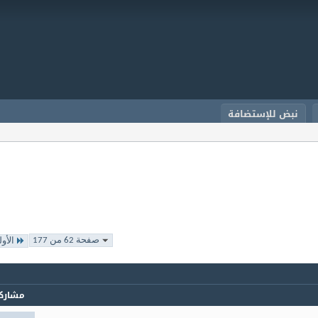
نبض للإستضافة
صفحة 62 من 177
الأو
مشارك