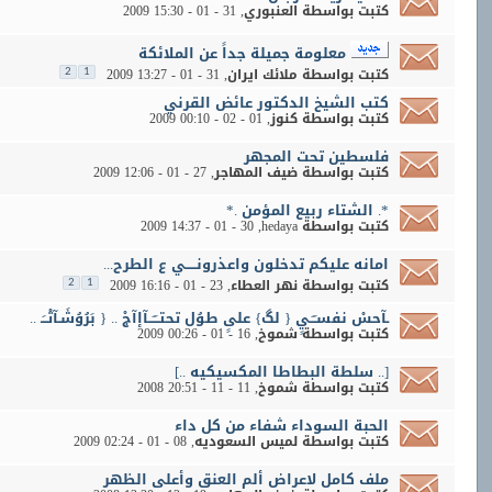
كتبت بواسطة
العنبوري
‏, 31 - 01 - 2009 15:30
معلومة جميلة جداً عن الملائكة‏
كتبت بواسطة
ملائك ايران
‏, 31 - 01 - 2009 13:27
2
1
كتب الشيخ الدكتور عائض القرني
كتبت بواسطة
كنوز
‏, 01 - 02 - 2009 00:10
فلسطين تحت المجهر
كتبت بواسطة
ضيف المهاجر
‏, 27 - 01 - 2009 12:06
*. الشتاء ربيع المؤمن .*
كتبت بواسطة
hedaya
‏, 30 - 01 - 2009 14:37
امانه عليكم تدخلون واعذرونـــــي ع الطرح...
كتبت بواسطة
نهر العطاء
‏, 23 - 01 - 2009 16:16
2
1
ـآحسْ نفسـَـَـيٍ { لگ} علىٍ طوُل تحتــَـَــآإآجْ .. { بَرُوُشَـآتْــَـ ..
كتبت بواسطة
شموخ
‏, 16 - 01 - 2009 00:26
[.. سلطة البطاطا المكسيكيه ..]
كتبت بواسطة
شموخ
‏, 11 - 11 - 2008 20:51
الحبة السوداء شفاء من كل داء
كتبت بواسطة
لميس السعوديه
‏, 08 - 01 - 2009 02:24
ملف كامل لاعراض ألم العنق وأعلى الظهر