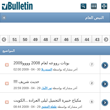
النبض العام
52
51
50
49
48
47
46
45
44
43
42
72
71
70
69
68
67
66
65
64
63
62
المواضيع
بوتات رووعه لعام 2008 وووو2009
7
آخر مشاركة بواسطة
السندريلا
30 - 04 - 2009
02:00
حديث شريف !!!!
2
آخر مشاركة بواسطة
نور الأمل
29 - 04 - 2009
20:59
مكياج خبيرة التجميل ليلى العرادة ...الكويت
6
آخر مشاركة بواسطة
طفلة العشق
29 - 04 - 2009
08:44