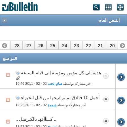
النبض العام
29
28
27
26
25
24
23
22
21
20
19
49
48
47
46
45
44
43
42
41
40
39
المواضيع
هدية إلى كل مؤمن ومؤمنة إلى قيام الساعة
1
آخر مشاركة بواسطة
هيام الحب
02 - 02 - 2011
19:46
أجمل 10 فنادق تم ترشيحها من قبل الخبراء
6
آخر مشاركة بواسطة
شموخ
02 - 02 - 2011
19:25
.. كــنآافهـ بالكـرميل ..
8
آخر مشاركة بواسطة
شموخ
02 - 02 - 2011
18:57