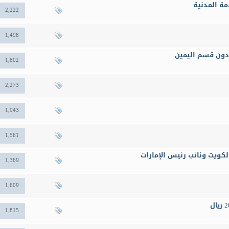
مة المدنية
2,222
1,498
ؤدون قسم اليمين
1,802
2,273
1,943
1,561
الكويت ونائب رئيس الإمارات
1,369
1,609
1,815