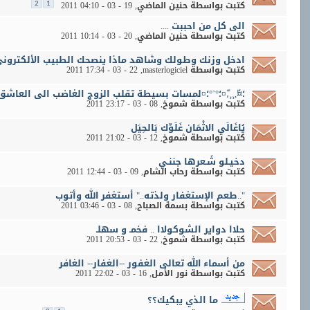
كتبت بواسطة
حنين الماضي
‏, 19 - 03 - 2011 04:10
2
1
الى كل من احببت ....
كتبت بواسطة
حنين الماضي
‏, 20 - 03 - 2011 10:14
ادخل وزنك وطولك وشاهد ماذا ينصحك الطبيب الألكترون
كتبت بواسطة
masterlogiciel
‏, 22 - 03 - 2011 17:34
؛¤ّ,¸¸,ّ¤؛°`°؛¤لمسات بسيطة تقلب الزوج الغاضب الى العاشق ¤؛°
كتبت بواسطة
شموخ
‏, 08 - 03 - 2011 23:17
يُاغَالَي الاثْمَان غَلَوِّك بَالحِيَل
كتبت بواسطة
شموخ
‏, 12 - 03 - 2011 21:02
دخيـلو شَـعرها جننـي
كتبت بواسطة
رحاب الشام
‏, 09 - 03 - 2011 12:44
"..طعم الإستغفار ولذته.." أستغفر الله وأتوب
كتبت بواسطة
بسمة الصباح
‏, 08 - 03 - 2011 03:46
حلاا دواير الشوكولاا .. فخمـ و سهلـ
كتبت بواسطة
شموخ
‏, 22 - 03 - 2011 20:53
من أسماء الله تعالى الغفور --الغفار-- الغافر
كتبت بواسطة
نور الأمل
‏, 16 - 03 - 2011 22:02
ما الذي يبكيك؟؟