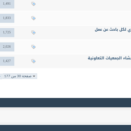
1,491
1,833
ي لكل باحث عن عمل
1,725
2,026
اء الجمعيات التعاونية
1,427
صفحة 30 من 177