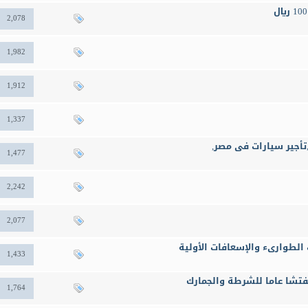
2,078
1,982
1,912
1,337
1,477
2,242
2,077
الطوارىء والإسعافات الأولية
1,433
فتشا عاما للشرطة والجمارك
1,764