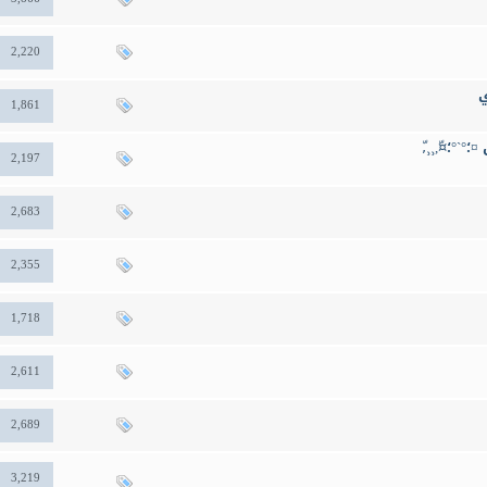
2,220
ي
1,861
`°؛¤ّ,¸¸,ّ
2,197
2,683
2,355
1,718
2,611
2,689
3,219