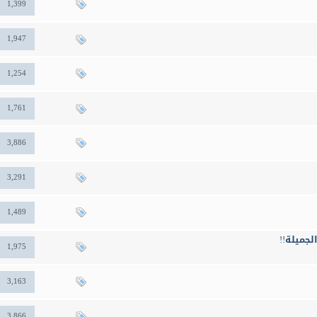
1,399
1,947
1,254
1,761
3,886
3,291
1,489
جميلة!!
1,975
3,163
3,866