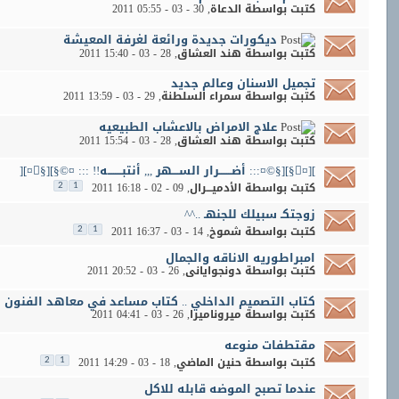
كتبت بواسطة
الدعاة
‏, 30 - 03 - 2011 05:55
ديكورات جديدة ورائعة لغرفة المعيشة
كتبت بواسطة
هند العشاق
‏, 28 - 03 - 2011 15:40
تجميل الاسنان وعالم جديد
كتبت بواسطة
سمراء السلطنة
‏, 29 - 03 - 2011 13:59
علاج الامراض بالاعشاب الطبيعيه
كتبت بواسطة
هند العشاق
‏, 28 - 03 - 2011 15:54
][¤§][§©¤::: أضـــــــرار الســــهر ,,, أنتبــــــــه!! ::: ¤©§][§¤][
كتبت بواسطة
الأدميـــرال
‏, 09 - 02 - 2011 16:18
2
1
زوجتكـ سبيلك للجنهـ ..^^
كتبت بواسطة
شموخ
‏, 14 - 03 - 2011 16:37
2
1
امبراطوريه الاناقه والجمال
كتبت بواسطة
دونجوايانى
‏, 26 - 03 - 2011 20:52
كتاب التصميم الداخلي .. كتاب مساعد في معاهد الفنون ال
كتبت بواسطة
ميروناميرا
‏, 26 - 03 - 2011 04:41
مقتطفات منوعه
كتبت بواسطة
حنين الماضي
‏, 18 - 03 - 2011 14:29
2
1
عندما تصبح الموضه قابله للاكل