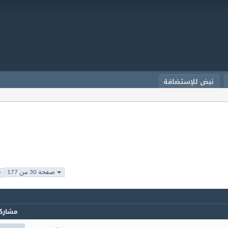
نبض للإستضافة
صفحة 30 من 177
مشارك