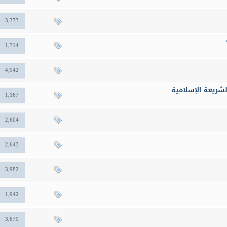
3,373
1,714
4,942
شريعة الإسلامية
1,167
2,604
2,643
3,982
1,942
3,679