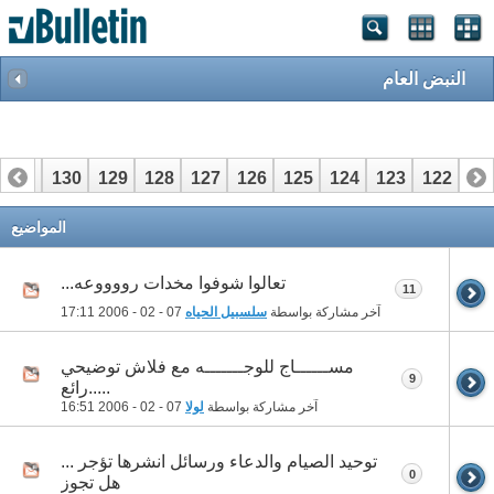
النبض العام
131
130
129
128
127
126
125
124
123
122
12
151
150
149
148
147
146
145
144
143
142
14
المواضيع
تعالوا شوفوا مخدات رووووعه...
11
آخر مشاركة بواسطة
سلسبيل الحياه
07 - 02 - 2006
17:11
مســــــاج للوجـــــــه مع فلاش توضيحي
9
.....رائع
آخر مشاركة بواسطة
لولا
07 - 02 - 2006
16:51
توحيد الصيام والدعاء ورسائل انشرها تؤجر ...
0
هل تجوز