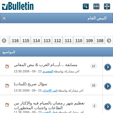
النبض العام
117
116
115
114
113
112
111
110
109
108
10
137
136
135
134
133
132
131
130
129
128
12
المواضيع
مسابقة ....أيـــام العرب & نبض المعاني
17
آخر مشاركة بواسطة
المعمري
23 - 09 - 2006
13:36
سؤال صريح (للبنات)
12
آخر مشاركة بواسطة
اسر الاحزان
23 - 09 - 2006
13:35
تعظيم شهر رمضان بالصيام فيه والإكثار من
2
الطاعات واجتناب المحظورات
آخر مشاركة بواسطة
عمار النقيب
23 - 09 - 2006
11:36