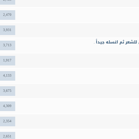
2,470
3,931
للشعر ثم اغسله جيداً .
3,713
1,917
4,133
3,675
4,309
2,354
2,651