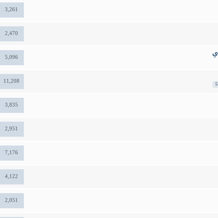
3,261
2,470
ي
5,096
11,208
5
3,835
2,951
7,176
4,122
2,051