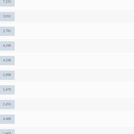
7,555
3,951
2,781
4,290
4,336
2,998
2,476
2,455
4,480
2,463