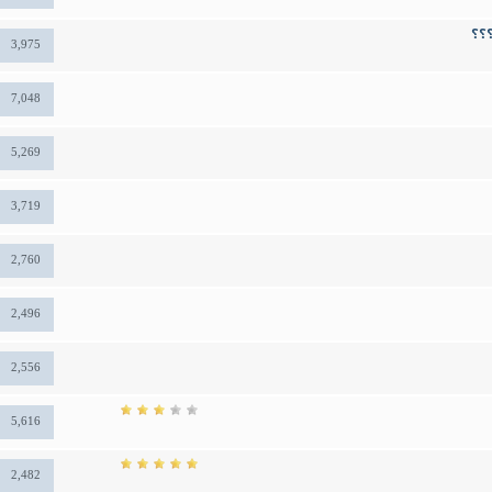
؟؟
3,975
7,048
5,269
3,719
2,760
2,496
2,556
5,616
2,482