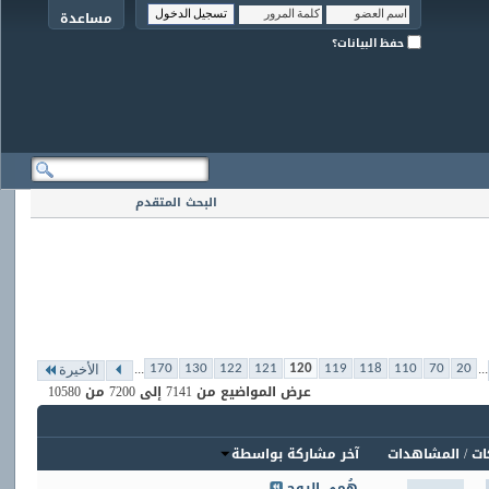
مساعدة
حفظ البيانات؟
البحث المتقدم
...
...
170
130
122
121
120
119
118
110
70
20
الأخيرة
عرض المواضيع من 7141 إلى 7200 من 10580
ات
/
المشاهدات
آخر مشاركة بواسطة
هُمى الروح