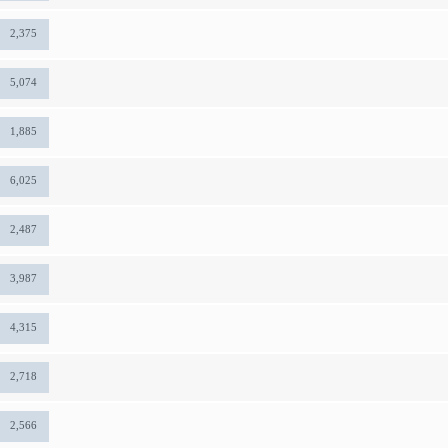
2,375
5,074
1,885
6,025
2,487
3,987
4,315
2,718
2,566