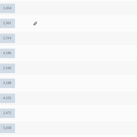
2,454
2,501
2,314
4,186
2,160
3,188
4,102
2,475
5,038