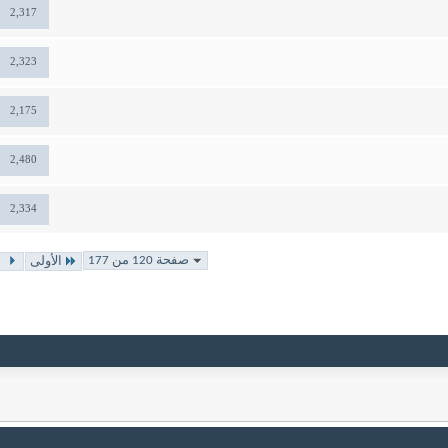
2,317
2,323
2,175
2,480
2,334
صفحة 120 من 177
الأولى