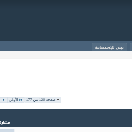
نبض للإستضافة
صفحة 120 من 177
الأولى
مشارك