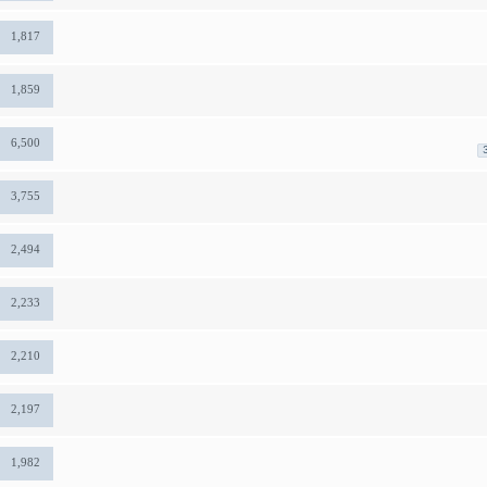
1,817
1,859
6,500
3,755
2,494
2,233
2,210
2,197
1,982