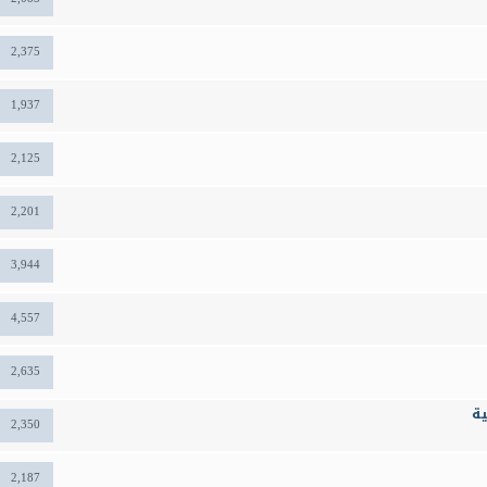
2,375
1,937
2,125
2,201
3,944
4,557
2,635
ة
2,350
2,187