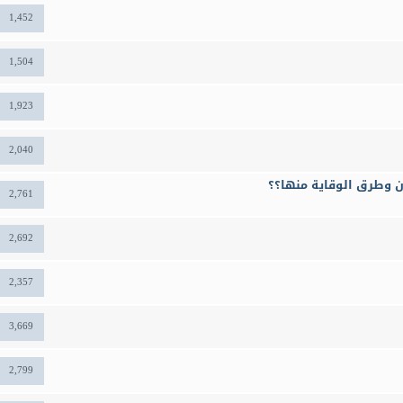
1,452
1,504
1,923
2,040
ن وطرق الوقاية منها؟؟
2,761
2,692
2,357
3,669
2,799