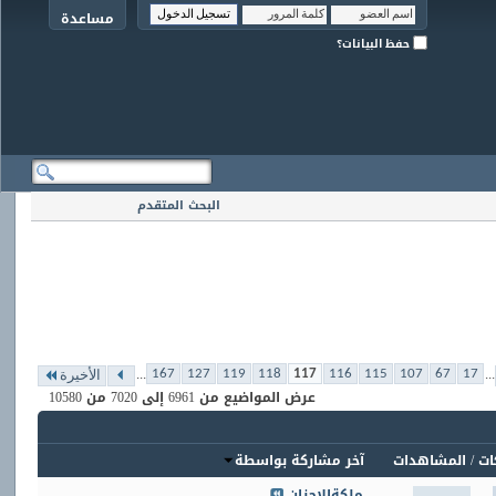
مساعدة
حفظ البيانات؟
البحث المتقدم
...
...
167
127
119
118
117
116
115
107
67
17
الأخيرة
عرض المواضيع من 6961 إلى 7020 من 10580
ات
/
المشاهدات
آخر مشاركة بواسطة
ملكةالاحزان