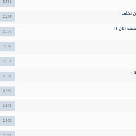
5,561
 تكلّف !
2,234
سك الان ؟!
2,856
2,578
2,951
 !
2,958
5,560
2,103
2,909
2,085