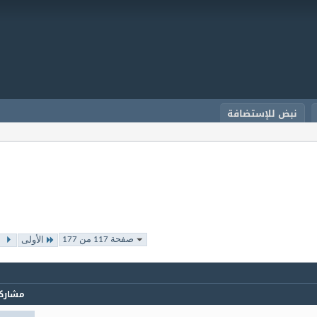
نبض للإستضافة
صفحة 117 من 177
الأولى
مشارك