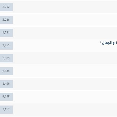
5,212
3,226
1,721
 والجمال !
2,751
2,585
6,335
2,496
2,699
2,177