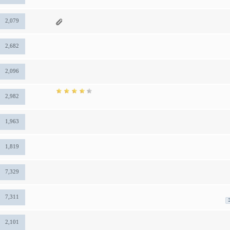
2,079
2,682
2,096
2,982
1,963
1,819
7,329
7,311
2,101