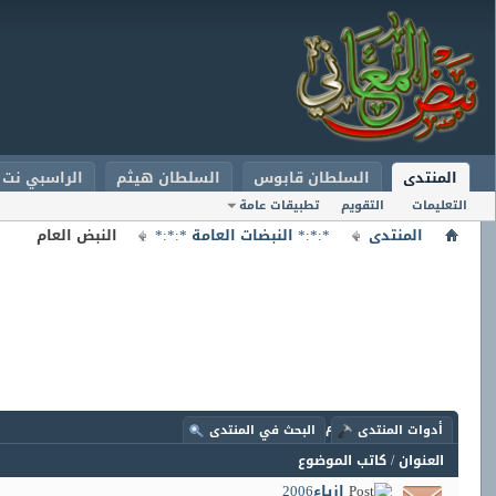
المنتدى
السلطان قابوس
السلطان هيثم
الراسبي نت
التعليمات
التقويم
تطبيقات عامة
المنتدى
*:*:* النبضات العامة *:*:*
النبض العام
المنتدى:
النبض العام
أدوات المنتدى
البحث في المنتدى
العنوان
/
كاتب الموضوع
ازياء2006