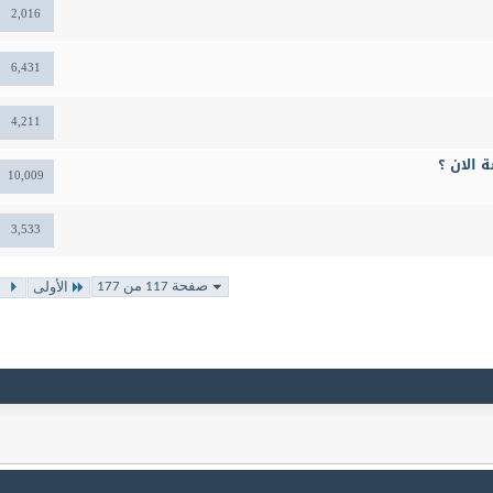
2,016
6,431
4,211
 الان ؟
10,009
3,533
صفحة 117 من 177
الأولى