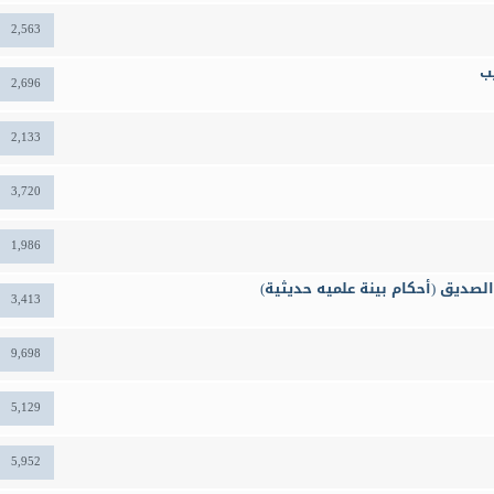
2,563
يب
2,696
2,133
3,720
1,986
يق (أحكام بينة علميه حديثية)
3,413
9,698
5,129
5,952