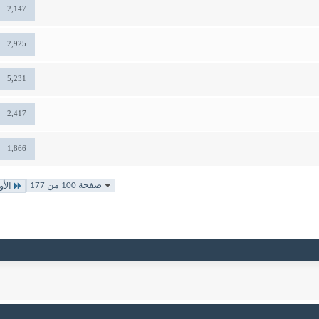
2,147
2,925
5,231
2,417
1,866
صفحة 100 من 177
الأو