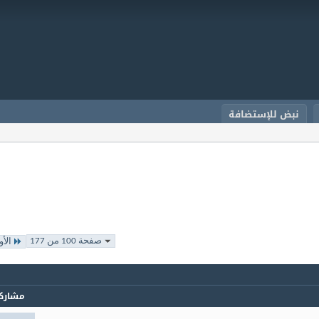
نبض للإستضافة
صفحة 100 من 177
الأو
مشارك