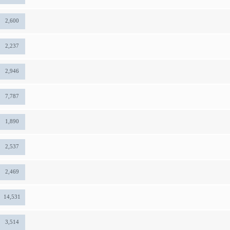
2,600
2,237
2,946
7,787
1,890
2,537
2,469
14,531
3,514