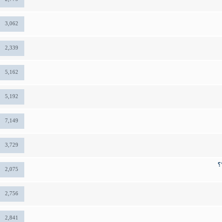
3,062
2,339
5,162
5,192
7,149
3,729
؟
2,075
2,756
2,841