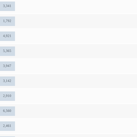
3,341
1,792
4,921
5,365
3,947
3,142
2,910
6,560
2,461