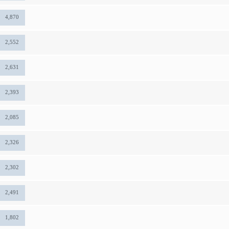
4,870
2,552
2,631
2,393
2,085
2,326
2,302
2,491
1,802