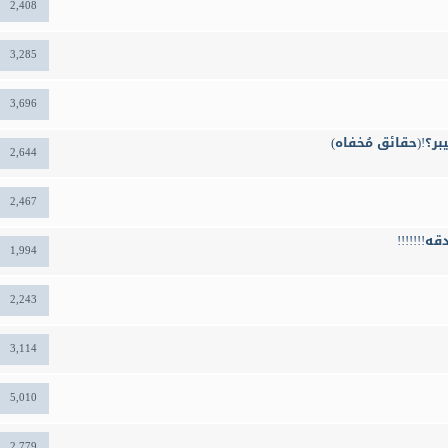
2,408
3,285
3,696
ر؟!(حقائق مُخفاه)
2,644
2,467
!!!!!!!
1,994
2,243
3,114
5,010
2,779